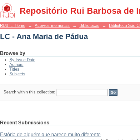
LC - Ana Maria de Pádua
Repositório Rui Barbosa de 
RUBI :: Home
→
Acervos memoriais
→
Bibliotecas
→
Biblioteca São 
LC - Ana Maria de Pádua
Browse by
By Issue Date
Authors
Titles
Subjects
Search within this collection:
Recent Submissions
Estória de alguém que parece muito diferente