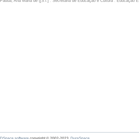
Pádua, Ana Maria de
(
[S.l.] : Secretaria de Educação e Cultura : Educação E
DSpace software
copyright © 2002-2023
DuraSpace