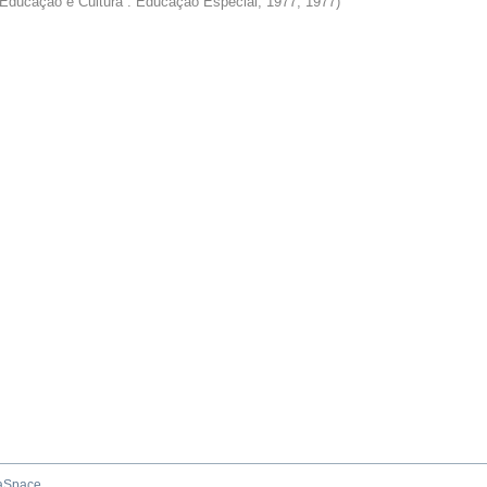
de Educação e Cultura : Educação Especial, 1977
,
1977
)
aSpace