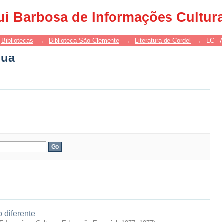
dua
ui Barbosa de Informações Cultur
Bibliotecas
→
Biblioteca São Clemente
→
Literatura de Cordel
→
LC - 
dua
 diferente