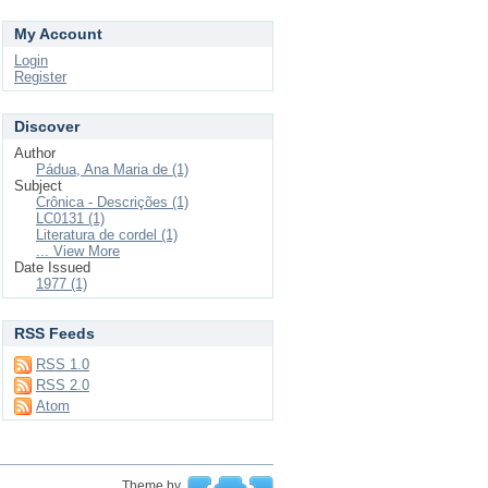
My Account
Login
Register
Discover
Author
Pádua, Ana Maria de (1)
Subject
Crônica - Descrições (1)
LC0131 (1)
Literatura de cordel (1)
... View More
Date Issued
1977 (1)
RSS Feeds
RSS 1.0
RSS 2.0
Atom
Theme by