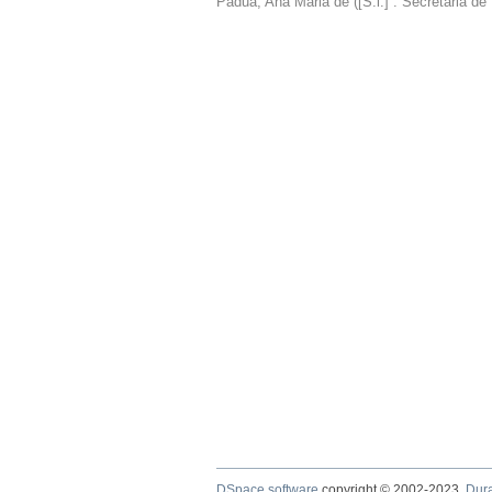
Pádua, Ana Maria de
(
[S.l.] : Secretaria 
DSpace software
copyright © 2002-2023
Dur