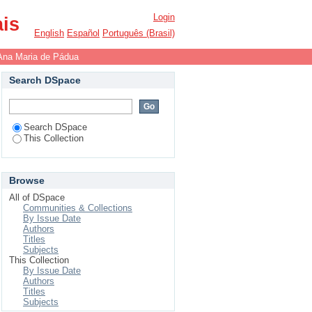
Login
ais
English
Español
Português (Brasil)
Ana Maria de Pádua
Search DSpace
Search DSpace
This Collection
Browse
All of DSpace
Communities & Collections
By Issue Date
Authors
Titles
Subjects
This Collection
By Issue Date
Authors
Titles
Subjects