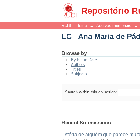
LC - Ana Maria de Pá
Repositório R
RUBI :: Home
→
Acervos memoriais
→
LC - Ana Maria de Pá
Browse by
By Issue Date
Authors
Titles
Subjects
Search within this collection:
Recent Submissions
Estória de alguém que parece muito