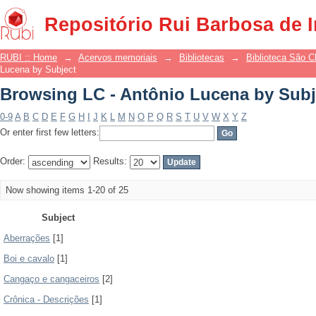
Browsing LC - Antônio Lucena by Subj
Repositório Rui Barbosa de 
RUBI :: Home
→
Acervos memoriais
→
Bibliotecas
→
Biblioteca São 
Lucena by Subject
Browsing LC - Antônio Lucena by Subj
0-9
A
B
C
D
E
F
G
H
I
J
K
L
M
N
O
P
Q
R
S
T
U
V
W
X
Y
Z
Or enter first few letters:
Order:
Results:
Now showing items 1-20 of 25
Subject
Aberrações
[1]
Boi e cavalo
[1]
Cangaço e cangaceiros
[2]
Crônica - Descrições
[1]