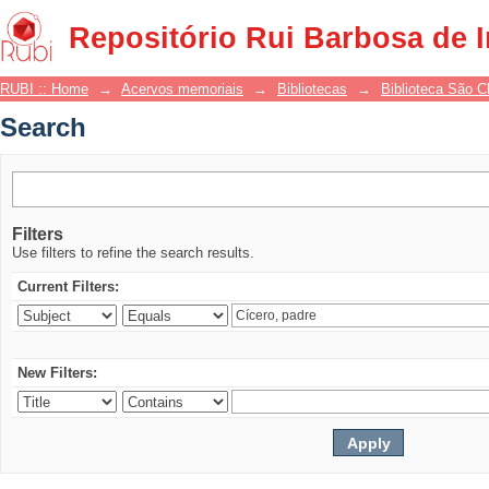
Search
Repositório Rui Barbosa de 
RUBI :: Home
→
Acervos memoriais
→
Bibliotecas
→
Biblioteca São 
Search
Filters
Use filters to refine the search results.
Current Filters:
New Filters: