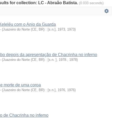
sults for collection: LC - Abraão Batista.
(0.033 seconds)
eleléu com o Anjo da Guarda
-
(
Juazeiro do Norte (CE, BR) : [s.n.], 1973
,
1973
)
abo depois da apresentação de Chacrinha no inferno
-
(
Juazeiro do Norte (CE, BR) : [s.n. ], 1978.
,
1978
)
 e morte de uma coroa
-
(
Juazeiro do Norte (CE, BR) : [s.n.], 1976
,
1976
)
 de Chacrinha no inferno