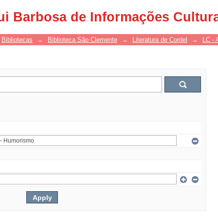
ui Barbosa de Informações Cultur
Bibliotecas
→
Biblioteca São Clemente
→
Literatura de Cordel
→
LC - 