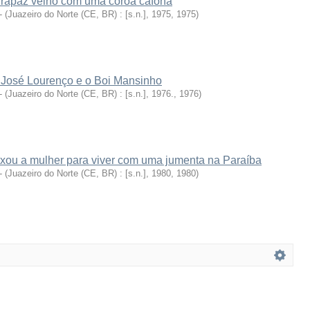
rapaz velho com uma coroa cafona
-
(
Juazeiro do Norte (CE, BR) : [s.n.], 1975
,
1975
)
o José Lourenço e o Boi Mansinho
-
(
Juazeiro do Norte (CE, BR) : [s.n.], 1976.
,
1976
)
ou a mulher para viver com uma jumenta na Paraíba
-
(
Juazeiro do Norte (CE, BR) : [s.n.], 1980
,
1980
)