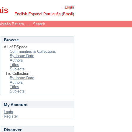
Login
ais
English
Español
Português (Brasil)
Abraão Batista
→
Search
Browse
All of DSpace
Communities & Collections
By Issue Date
Authors
Titles
Subjects
This Collection
By Issue Date
Authors
Titles
Subjects
My Account
Login
Register
Discover