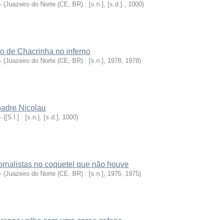
-
(
Juazeiro do Norte (CE, BR) : [s.n.], [s.d.].
,
1000
)
 de Chacrinha no inferno
-
(
Juazeiro do Norte (CE, BR) : [s.n.], 1978
,
1978
)
adre Nicolau
-
(
[S.l.] : [s.n.], [s.d.]
,
1000
)
ornalistas no coquetel que não houve
-
(
Juazeiro do Norte (CE, BR) : [s.n.], 1975
,
1975
)