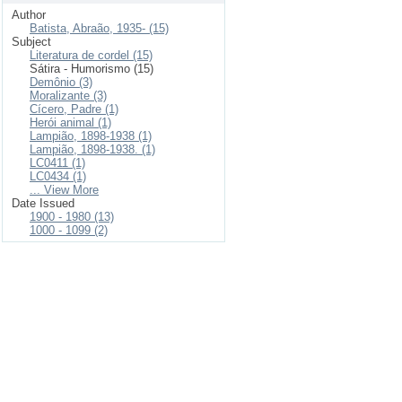
Author
Batista, Abraão, 1935- (15)
Subject
Literatura de cordel (15)
Sátira - Humorismo (15)
Demônio (3)
Moralizante (3)
Cícero, Padre (1)
Herói animal (1)
Lampião, 1898-1938 (1)
Lampião, 1898-1938. (1)
LC0411 (1)
LC0434 (1)
... View More
Date Issued
1900 - 1980 (13)
1000 - 1099 (2)