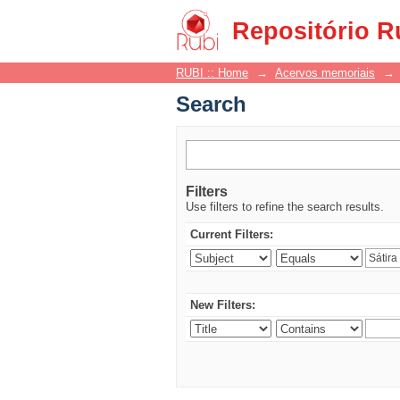
Search
Repositório R
RUBI :: Home
→
Acervos memoriais
→
Search
Filters
Use filters to refine the search results.
Current Filters:
New Filters: