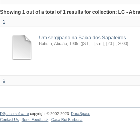
Showing 1 out of a total of 1 results for collection: LC - Abr
1
Um sergipano na Baixa dos Sapateiros
Batista, Abraão, 1935-
(
[S.l.] : [s.n.], [20-].
,
2000
)
1
DSpace software
copyright © 2002-2023
DuraSpace
Contact Us
|
Send Feedback
|
Casa Rui Barbosa