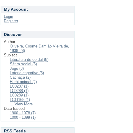
My Account
Login
Register
Discover
Author
Oliveira, Cosme Damião Vieira de,
1938- (8)
Subject
Literatura de cordel (8)
Sátira social (5)
Jogo (3)
Loteria esportiva (3)
Cachaça (2)
Herói animal (2)
LC0287 (1)
LC0288 (1)
LC0289 (1)
LC11168 (1)
... View More
Date Issued
1900 - 1978 (7)
1000 - 1099 (1)
RSS Feeds