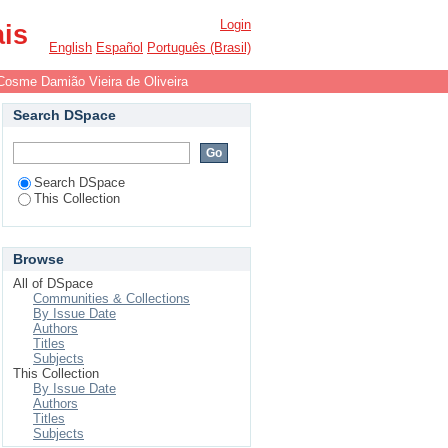
Login
ais
English
Español
Português (Brasil)
Cosme Damião Vieira de Oliveira
Search DSpace
Search DSpace
This Collection
Browse
All of DSpace
Communities & Collections
By Issue Date
Authors
Titles
Subjects
This Collection
By Issue Date
Authors
Titles
Subjects