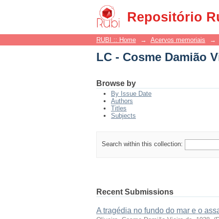
LC - Cosme Damião Vie
Repositório R
RUBI :: Home
→
Acervos memoriais
→
LC - Cosme Damião Vie
Browse by
By Issue Date
Authors
Titles
Subjects
Search within this collection:
Recent Submissions
A tragédia no fundo do mar e o as