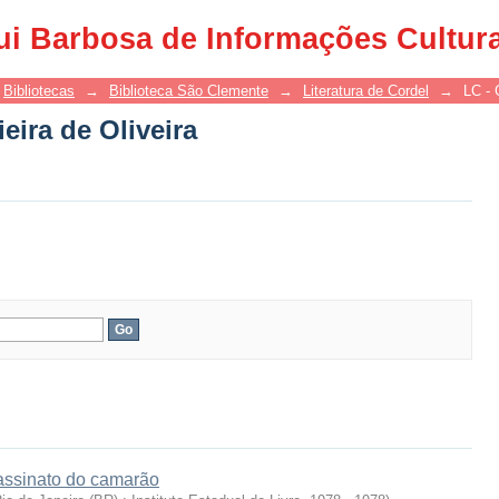
ira de Oliveira
ui Barbosa de Informações Cultur
Bibliotecas
→
Biblioteca São Clemente
→
Literatura de Cordel
→
LC - 
ira de Oliveira
sassinato do camarão