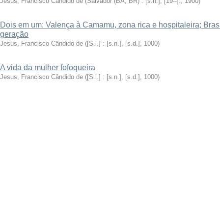
Jesus, Francisco Cândido de
(
Salvador (BA, BR) : [s.n.], [19--].
,
1900
)
Dois em um: Valença à Camamu, zona rica e hospitaleira; Bras
geração
Jesus, Francisco Cândido de
(
[S.l.] : [s.n.], [s.d.]
,
1000
)
A vida da mulher fofoqueira
Jesus, Francisco Cândido de
(
[S.l.] : [s.n.], [s.d.]
,
1000
)