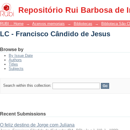
LC - Francisco Cândido de Jesus
Repositório Rui Barbosa de 
RUBI :: Home
→
Acervos memoriais
→
Bibliotecas
→
Biblioteca São 
LC - Francisco Cândido de Jesus
Browse by
By Issue Date
Authors
Titles
Subjects
Search within this collection:
Recent Submissions
O feliz destino de Jorge com Juliana