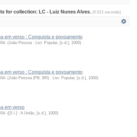
lts for collection: LC - Luiz Nunes Alves.
(0.013 seconds)
íba em verso : Conquista e povoamento
934-
(
João Pessoa : Livr. Popular, [s.d.]
,
1000
)
íba em verso : Conquista e povoamento
934-
(
João Pessoa (PB, BR) : Livr. Popular, [s.d.]
,
1000
)
ba em verso
934-
(
[S.l.] : A União, [s.d.]
,
1000
)