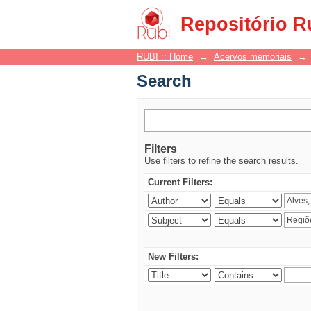
Search
Repositório R
RUBI :: Home
→
Acervos memoriais
→
Search
Filters
Use filters to refine the search results.
Current Filters:
New Filters: