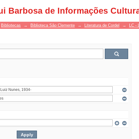
ui Barbosa de Informações Cultur
Bibliotecas
→
Biblioteca São Clemente
→
Literatura de Cordel
→
LC - 