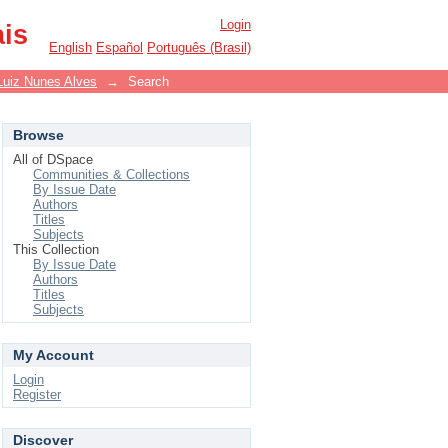
Login
ais
English
Español
Português (Brasil)
Luiz Nunes Alves
→
Search
Browse
All of DSpace
Communities & Collections
By Issue Date
Authors
Titles
Subjects
This Collection
By Issue Date
Authors
Titles
Subjects
My Account
Login
Register
Discover