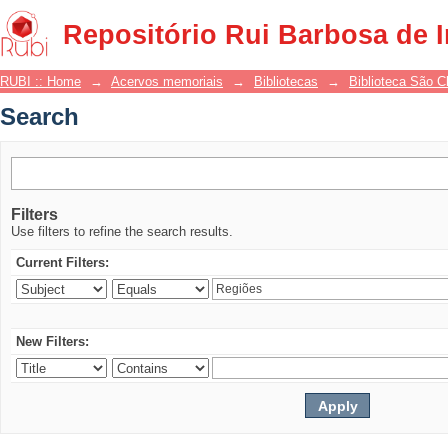
Search
Repositório Rui Barbosa de 
RUBI :: Home
→
Acervos memoriais
→
Bibliotecas
→
Biblioteca São 
Search
Filters
Use filters to refine the search results.
Current Filters:
New Filters: