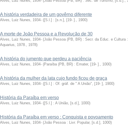
Alves, Luiz Nunes, 1934-
(
João Pessoa (PB, BR) : Sec. de Turismo, [s.d.].
,
A história verdadeira de um govêrno diferente
Alves, Luiz Nunes, 1934-
(
[S.l.] : [s.n.], [19- ].
,
1900
)
A morte de João Pessoa e a Revolução de 30
Alves, Luiz Nunes, 1934-
(
João Pessoa (PB, BR) : Secr. da Educ. e Cultura :
Aquarius, 1978.
,
1978
)
A história do jumento que perdeu a paciência
Alves, Luiz Nunes, 1934-
(
Paraíba (PB, BR) : Emater, [19- ].
,
1000
)
A história da mulher da lata cujo fundo ficou de graça
Alves, Luiz Nunes, 1934-
(
[S.l.] : Of. gráf. de " A União", [19- ]
,
1900
)
História da Paraíba em verso
Alves, Luiz Nunes, 1934-
(
[S.l.] : A União, [s.d.]
,
1000
)
História da Paraíba em verso : Conquista e povoamento
Alves, Luiz Nunes, 1934-
(
João Pessoa : Livr. Popular, [s.d.]
,
1000
)