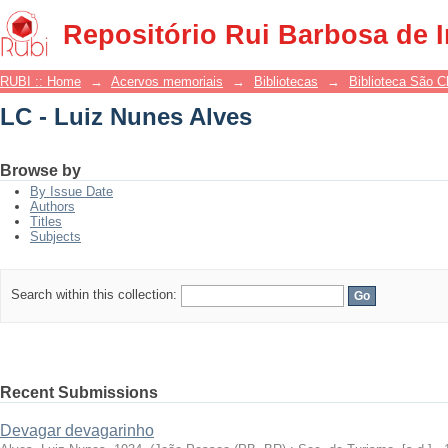
LC - Luiz Nunes Alves
Repositório Rui Barbosa de 
RUBI :: Home
→
Acervos memoriais
→
Bibliotecas
→
Biblioteca São 
LC - Luiz Nunes Alves
Browse by
By Issue Date
Authors
Titles
Subjects
Search within this collection:
Recent Submissions
Devagar devagarinho