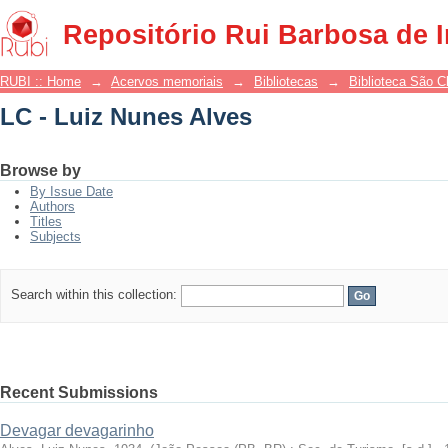
LC - Luiz Nunes Alves
Repositório Rui Barbosa de 
RUBI :: Home
→
Acervos memoriais
→
Bibliotecas
→
Biblioteca São 
LC - Luiz Nunes Alves
Browse by
By Issue Date
Authors
Titles
Subjects
Search within this collection:
Recent Submissions
Devagar devagarinho