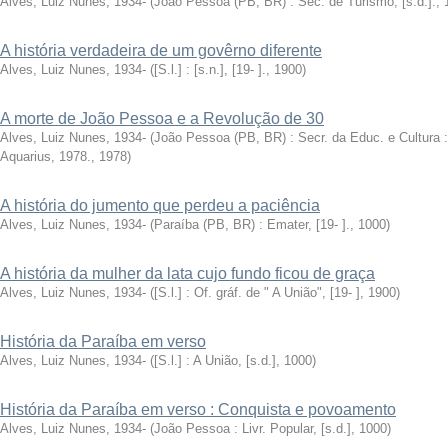
Alves, Luiz Nunes, 1934-
(
João Pessoa (PB, BR) : Sec. de Turismo, [s.d.].
,
A história verdadeira de um govêrno diferente
Alves, Luiz Nunes, 1934-
(
[S.l.] : [s.n.], [19- ].
,
1900
)
A morte de João Pessoa e a Revolução de 30
Alves, Luiz Nunes, 1934-
(
João Pessoa (PB, BR) : Secr. da Educ. e Cultura :
Aquarius, 1978.
,
1978
)
A história do jumento que perdeu a paciência
Alves, Luiz Nunes, 1934-
(
Paraíba (PB, BR) : Emater, [19- ].
,
1000
)
A história da mulher da lata cujo fundo ficou de graça
Alves, Luiz Nunes, 1934-
(
[S.l.] : Of. gráf. de " A União", [19- ]
,
1900
)
História da Paraíba em verso
Alves, Luiz Nunes, 1934-
(
[S.l.] : A União, [s.d.]
,
1000
)
História da Paraíba em verso : Conquista e povoamento
Alves, Luiz Nunes, 1934-
(
João Pessoa : Livr. Popular, [s.d.]
,
1000
)