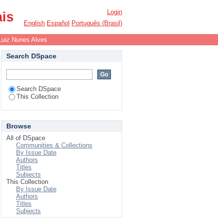
Login
ais
English
Español
Português (Brasil)
Luiz Nunes Alves
Search DSpace
Search DSpace
This Collection
Browse
All of DSpace
Communities & Collections
By Issue Date
Authors
Titles
Subjects
This Collection
By Issue Date
Authors
Titles
Subjects