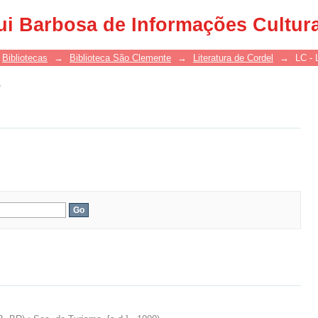
s
ui Barbosa de Informações Cultur
Bibliotecas
→
Biblioteca São Clemente
→
Literatura de Cordel
→
LC - 
s