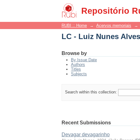
LC - Luiz Nunes Alve
Repositório R
RUBI :: Home
→
Acervos memoriais
→
LC - Luiz Nunes Alve
Browse by
By Issue Date
Authors
Titles
Subjects
Search within this collection:
Recent Submissions
Devagar devagarinho