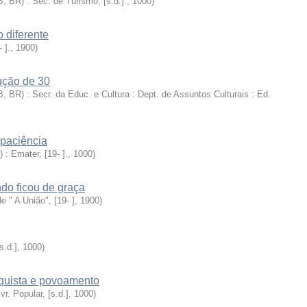
 BR) : Sec. de Turismo, [s.d.].
,
1000
)
 diferente
- ].
,
1900
)
ução de 30
 BR) : Secr. da Educ. e Cultura : Dept. de Assuntos Culturais : Ed.
 paciência
 : Emater, [19- ].
,
1000
)
ndo ficou de graça
 de " A União", [19- ]
,
1900
)
s.d.]
,
1000
)
nquista e povoamento
r. Popular, [s.d.]
,
1000
)