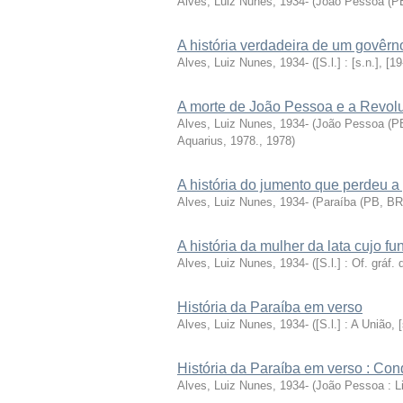
Alves, Luiz Nunes, 1934-
(
João Pessoa (PB,
A história verdadeira de um govêrno
Alves, Luiz Nunes, 1934-
(
[S.l.] : [s.n.], [19
A morte de João Pessoa e a Revol
Alves, Luiz Nunes, 1934-
(
João Pessoa (PB,
Aquarius, 1978.
,
1978
)
A história do jumento que perdeu a
Alves, Luiz Nunes, 1934-
(
Paraíba (PB, BR)
A história da mulher da lata cujo fu
Alves, Luiz Nunes, 1934-
(
[S.l.] : Of. gráf.
História da Paraíba em verso
Alves, Luiz Nunes, 1934-
(
[S.l.] : A União, [
História da Paraíba em verso : Co
Alves, Luiz Nunes, 1934-
(
João Pessoa : Liv