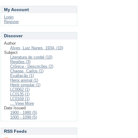
My Account
Login
Register
Discover
Author
Alves, Luiz Nunes, 1934- (10)
Subject
Literatura de cordel (10)
Regiões (3)
Crônica - Descrições (2)
Chagas, Carlos (1)
Exaltação (1)
Heroi animal (1)
Herói singular (1)
LC0062 (1)
LC0135 (1)
LC0169 (1)
... View More
Date Issued
1900 - 1980 (5)
1000 - 1099 (5)
RSS Feeds