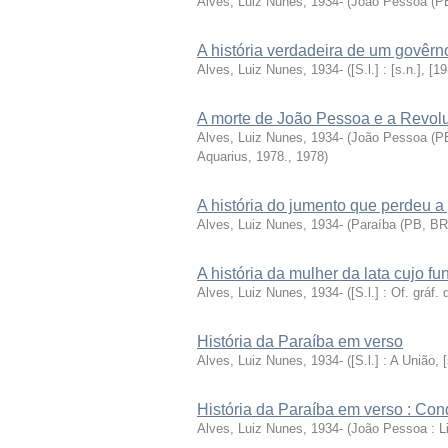
Alves, Luiz Nunes, 1934-
(
João Pessoa (PB,
A história verdadeira de um govêrno
Alves, Luiz Nunes, 1934-
(
[S.l.] : [s.n.], [19
A morte de João Pessoa e a Revol
Alves, Luiz Nunes, 1934-
(
João Pessoa (PB,
Aquarius, 1978.
,
1978
)
A história do jumento que perdeu a
Alves, Luiz Nunes, 1934-
(
Paraíba (PB, BR)
A história da mulher da lata cujo fu
Alves, Luiz Nunes, 1934-
(
[S.l.] : Of. gráf.
História da Paraíba em verso
Alves, Luiz Nunes, 1934-
(
[S.l.] : A União, [
História da Paraíba em verso : Co
Alves, Luiz Nunes, 1934-
(
João Pessoa : Liv