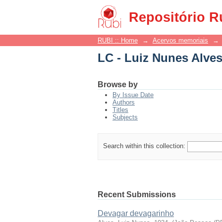
LC - Luiz Nunes Alve
Repositório R
RUBI :: Home
→
Acervos memoriais
→
LC - Luiz Nunes Alve
Browse by
By Issue Date
Authors
Titles
Subjects
Search within this collection:
Recent Submissions
Devagar devagarinho