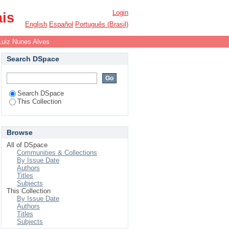
Login
ais
English
Español
Português (Brasil)
Luiz Nunes Alves
Search DSpace
Search DSpace
This Collection
Browse
All of DSpace
Communities & Collections
By Issue Date
Authors
Titles
Subjects
This Collection
By Issue Date
Authors
Titles
Subjects