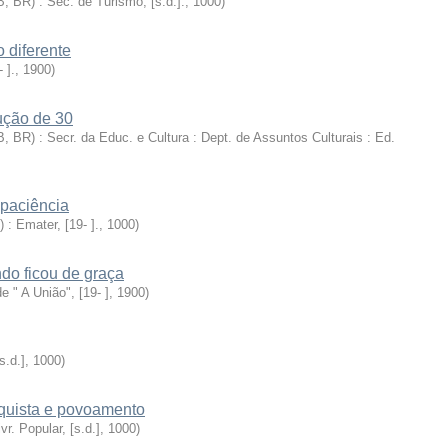
 BR) : Sec. de Turismo, [s.d.].
,
1000
)
 diferente
- ].
,
1900
)
ução de 30
 BR) : Secr. da Educ. e Cultura : Dept. de Assuntos Culturais : Ed.
 paciência
 : Emater, [19- ].
,
1000
)
ndo ficou de graça
 de " A União", [19- ]
,
1900
)
s.d.]
,
1000
)
nquista e povoamento
r. Popular, [s.d.]
,
1000
)