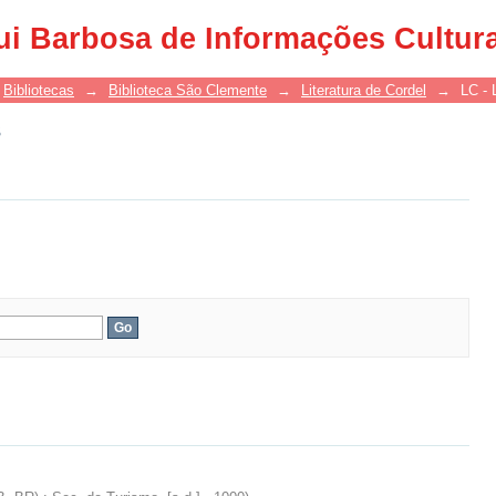
s
ui Barbosa de Informações Cultur
Bibliotecas
→
Biblioteca São Clemente
→
Literatura de Cordel
→
LC - 
s