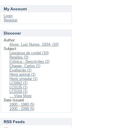
My Account
Login
Register
Discover
Author
Alves, Luiz Nunes, 1934- (10)
Subject
Literatura de cordel (10)
Regiões (3)
Crônica - Descrições (2)
Chagas, Carlos (1)
Exaltação (1)
Heroi animal (1)
Herói singular (1)
LC0062 (1)
LC0135 (1)
LC0169 (1)
... View More
Date Issued
1900 - 1980 (5)
1000 - 1099 (5)
RSS Feeds