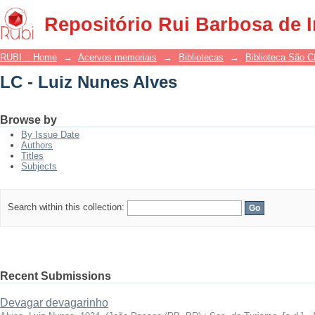
LC - Luiz Nunes Alves
Repositório Rui Barbosa de 
RUBI :: Home
→
Acervos memoriais
→
Bibliotecas
→
Biblioteca São 
LC - Luiz Nunes Alves
Browse by
By Issue Date
Authors
Titles
Subjects
Search within this collection:
Recent Submissions
Devagar devagarinho