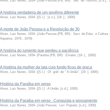
Alves, Luiz Nunes, 1934-
(
João Pessoa (PB, BR) : Sec. de Turismo, [s.d.].
,
A história verdadeira de um govêrno diferente
Alves, Luiz Nunes, 1934-
(
[S.l.] : [s.n.], [19- ].
,
1900
)
A morte de João Pessoa e a Revolução de 30
Alves, Luiz Nunes, 1934-
(
João Pessoa (PB, BR) : Secr. da Educ. e Cultura :
Aquarius, 1978.
,
1978
)
A história do jumento que perdeu a paciência
Alves, Luiz Nunes, 1934-
(
Paraíba (PB, BR) : Emater, [19- ].
,
1000
)
A história da mulher da lata cujo fundo ficou de graça
Alves, Luiz Nunes, 1934-
(
[S.l.] : Of. gráf. de " A União", [19- ]
,
1900
)
História da Paraíba em verso
Alves, Luiz Nunes, 1934-
(
[S.l.] : A União, [s.d.]
,
1000
)
História da Paraíba em verso : Conquista e povoamento
Alves, Luiz Nunes, 1934-
(
João Pessoa : Livr. Popular, [s.d.]
,
1000
)