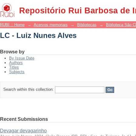
LC - Luiz Nunes Alves
Repositório Rui Barbosa de 
RUBI :: Home
→
Acervos memoriais
→
Bibliotecas
→
Biblioteca São 
LC - Luiz Nunes Alves
Browse by
By Issue Date
Authors
Titles
Subjects
Search within this collection:
Recent Submissions
Devagar devagarinho