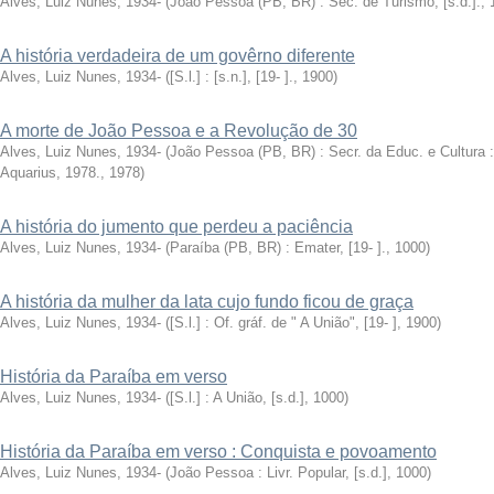
Alves, Luiz Nunes, 1934-
(
João Pessoa (PB, BR) : Sec. de Turismo, [s.d.].
,
A história verdadeira de um govêrno diferente
Alves, Luiz Nunes, 1934-
(
[S.l.] : [s.n.], [19- ].
,
1900
)
A morte de João Pessoa e a Revolução de 30
Alves, Luiz Nunes, 1934-
(
João Pessoa (PB, BR) : Secr. da Educ. e Cultura :
Aquarius, 1978.
,
1978
)
A história do jumento que perdeu a paciência
Alves, Luiz Nunes, 1934-
(
Paraíba (PB, BR) : Emater, [19- ].
,
1000
)
A história da mulher da lata cujo fundo ficou de graça
Alves, Luiz Nunes, 1934-
(
[S.l.] : Of. gráf. de " A União", [19- ]
,
1900
)
História da Paraíba em verso
Alves, Luiz Nunes, 1934-
(
[S.l.] : A União, [s.d.]
,
1000
)
História da Paraíba em verso : Conquista e povoamento
Alves, Luiz Nunes, 1934-
(
João Pessoa : Livr. Popular, [s.d.]
,
1000
)