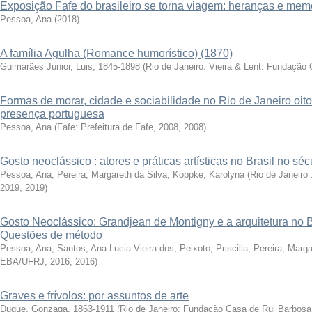
Exposição Fafe do brasileiro se torna viagem: heranças e mem
Pessoa, Ana
(
2018
)
A família Agulha (Romance humorístico) (1870)
Guimarães Junior, Luis, 1845-1898
(
Rio de Janeiro: Vieira & Lent: Fundação
Formas de morar, cidade e sociabilidade no Rio de Janeiro oitoc
presença portuguesa
Pessoa, Ana
(
Fafe: Prefeitura de Fafe, 2008
,
2008
)
Gosto neoclássico : atores e práticas artísticas no Brasil no sé
Pessoa, Ana; Pereira, Margareth da Silva; Koppke, Karolyna
(
Rio de Janeiro
2019
,
2019
)
Gosto Neoclássico: Grandjean de Montigny e a arquitetura no Br
Questões de método
Pessoa, Ana
;
Santos, Ana Lucia Vieira dos
;
Peixoto, Priscilla
;
Pereira, Marga
EBA/UFRJ, 2016
,
2016
)
Graves e frívolos: por assuntos de arte
Duque, Gonzaga, 1863-1911
(
Rio de Janeiro: Fundação Casa de Rui Barbosa: