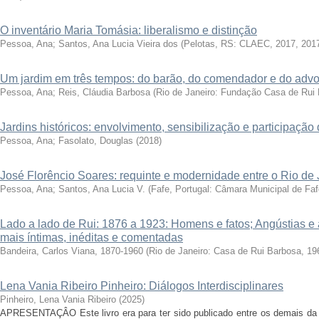
O inventário Maria Tomásia: liberalismo e distinção
Pessoa, Ana
;
Santos, Ana Lucia Vieira dos
(
Pelotas, RS: CLAEC, 2017
,
201
Um jardim em três tempos: do barão, do comendador e do adv
Pessoa, Ana
;
Reis, Cláudia Barbosa
(
Rio de Janeiro: Fundação Casa de Rui
Jardins históricos: envolvimento, sensibilização e participaçã
Pessoa, Ana; Fasolato, Douglas
(
2018
)
José Florêncio Soares: requinte e modernidade entre o Rio de 
Pessoa, Ana
;
Santos, Ana Lucia V.
(
Fafe, Portugal: Câmara Municipal de Faf
Lado a lado de Rui: 1876 a 1923: Homens e fatos; Angústias e 
mais íntimas, inéditas e comentadas
Bandeira, Carlos Viana, 1870-1960
(
Rio de Janeiro: Casa de Rui Barbosa, 19
Lena Vania Ribeiro Pinheiro: Diálogos Interdisciplinares
Pinheiro, Lena Vania Ribeiro
(
2025
)
APRESENTAÇÂO Este livro era para ter sido publicado entre os demais da