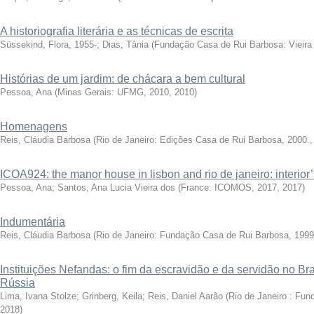
A historiografia literária e as técnicas de escrita
Süssekind, Flora, 1955-; Dias, Tânia
(
Fundação Casa de Rui Barbosa: Vieira
Histórias de um jardim: de chácara a bem cultural
Pessoa, Ana
(
Minas Gerais: UFMG, 2010
,
2010
)
Homenagens
Reis, Cláudia Barbosa
(
Rio de Janeiro: Edições Casa de Rui Barbosa, 2000.
ICOA924: the manor house in lisbon and rio de janeiro: interio
Pessoa, Ana
;
Santos, Ana Lucia Vieira dos
(
France: ICOMOS, 2017
,
2017
)
Indumentária
Reis, Cláudia Barbosa
(
Rio de Janeiro: Fundação Casa de Rui Barbosa, 1999
Instituições Nefandas: o fim da escravidão e da servidão no Br
Rússia
Lima, Ivana Stolze; Grinberg, Keila; Reis, Daniel Aarão
(
Rio de Janeiro : Fu
2018
)