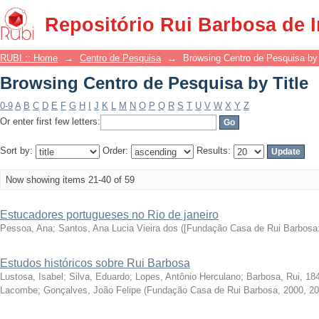
Browsing Centro de Pesquisa by Title
Repositório Rui Barbosa de 
RUBI :: Home
→
Centro de Pesquisa
→
Browsing Centro de Pesquisa by 
Browsing Centro de Pesquisa by Title
0-9
A
B
C
D
E
F
G
H
I
J
K
L
M
N
O
P
Q
R
S
T
U
V
W
X
Y
Z
Or enter first few letters:
Sort by:
Order:
Results:
Now showing items 21-40 of 59
Estucadores portugueses no Rio de janeiro
Pessoa, Ana
;
Santos, Ana Lucia Vieira dos
(
[Fundação Casa de Rui Barbosa:
Estudos históricos sobre Rui Barbosa
Lustosa, Isabel
;
Silva, Eduardo
;
Lopes, Antônio Herculano
;
Barbosa, Rui, 18
Lacombe
;
Gonçalves, João Felipe
(
Fundação Casa de Rui Barbosa, 2000
,
20