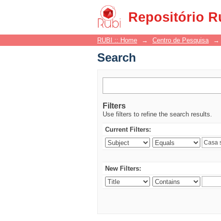
Search
Repositório R
RUBI :: Home
→
Centro de Pesquisa
→
Search
Filters
Use filters to refine the search results.
Current Filters:
New Filters: