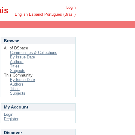
Login
ais
English
Español
Português (Brasil)
Browse
All of DSpace
Communities & Collections
By Issue Date
Authors
Titles
Subjects
This Community
By Issue Date
Authors
Titles
Subjects
My Account
Login
Register
Discover