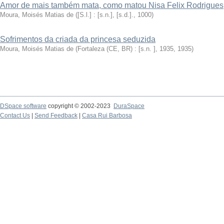
Amor de mais também mata, como matou Nisa Felix Rodrigues
Moura, Moisés Matias de
(
[S.l.] : [s.n.], [s.d.].
,
1000
)
Sofrimentos da criada da princesa seduzida
Moura, Moisés Matias de
(
Fortaleza (CE, BR) : [s.n. ], 1935
,
1935
)
DSpace software
copyright © 2002-2023
DuraSpace
Contact Us
|
Send Feedback
|
Casa Rui Barbosa