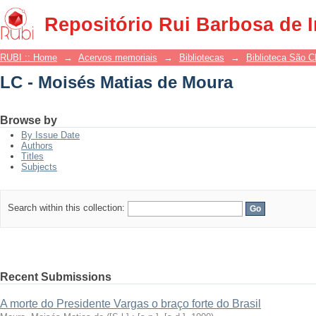
LC - Moisés Matias de Moura
Repositório Rui Barbosa de 
RUBI :: Home
→
Acervos memoriais
→
Bibliotecas
→
Biblioteca São 
LC - Moisés Matias de Moura
Browse by
By Issue Date
Authors
Titles
Subjects
Search within this collection:
Recent Submissions
A morte do Presidente Vargas o braço forte do Brasil