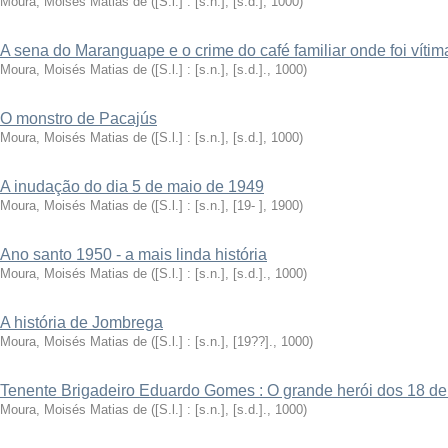
Moura, Moisés Matias de
(
[S.l.] : [s.n.], [s.d.]
,
1000
)
A sena do Maranguape e o crime do café familiar onde foi víti
Moura, Moisés Matias de
(
[S.l.] : [s.n.], [s.d.].
,
1000
)
O monstro de Pacajús
Moura, Moisés Matias de
(
[S.l.] : [s.n.], [s.d.]
,
1000
)
A inudação do dia 5 de maio de 1949
Moura, Moisés Matias de
(
[S.l.] : [s.n.], [19- ]
,
1900
)
Ano santo 1950 - a mais linda história
Moura, Moisés Matias de
(
[S.l.] : [s.n.], [s.d.].
,
1000
)
A história de Jombrega
Moura, Moisés Matias de
(
[S.l.] : [s.n.], [19??].
,
1000
)
Tenente Brigadeiro Eduardo Gomes : O grande herói dos 18 
Moura, Moisés Matias de
(
[S.l.] : [s.n.], [s.d.].
,
1000
)