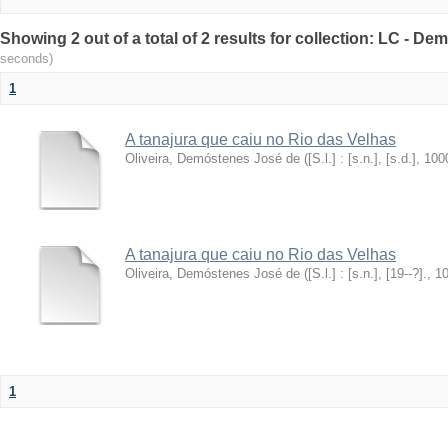
Showing 2 out of a total of 2 results for collection: LC - D
seconds)
1
A tanajura que caiu no Rio das Velhas
Oliveira, Demóstenes José de
(
[S.l.] : [s.n.], [s.d.]
,
100
A tanajura que caiu no Rio das Velhas
Oliveira, Demóstenes José de
(
[S.l.] : [s.n.], [19--?].
,
1
1