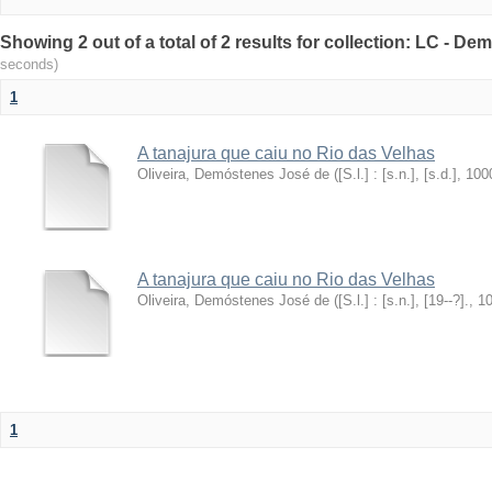
Showing 2 out of a total of 2 results for collection: LC - D
seconds)
1
A tanajura que caiu no Rio das Velhas
Oliveira, Demóstenes José de
(
[S.l.] : [s.n.], [s.d.]
,
100
A tanajura que caiu no Rio das Velhas
Oliveira, Demóstenes José de
(
[S.l.] : [s.n.], [19--?].
,
1
1