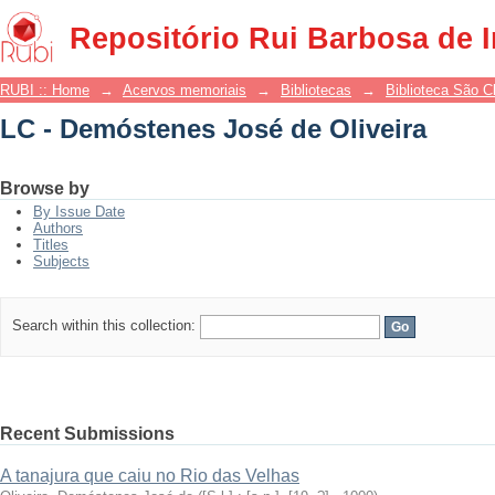
LC - Demóstenes José de Oliveira
Repositório Rui Barbosa de 
RUBI :: Home
→
Acervos memoriais
→
Bibliotecas
→
Biblioteca São 
LC - Demóstenes José de Oliveira
Browse by
By Issue Date
Authors
Titles
Subjects
Search within this collection:
Recent Submissions
A tanajura que caiu no Rio das Velhas