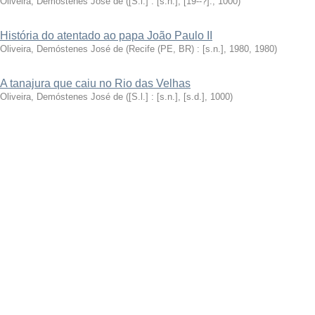
Oliveira, Demóstenes José de
(
[S.l.] : [s.n.], [19--?].
,
1000
)
História do atentado ao papa João Paulo II
Oliveira, Demóstenes José de
(
Recife (PE, BR) : [s.n.], 1980
,
1980
)
A tanajura que caiu no Rio das Velhas
Oliveira, Demóstenes José de
(
[S.l.] : [s.n.], [s.d.]
,
1000
)