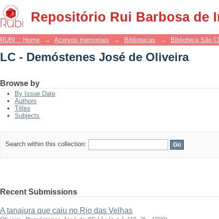
LC - Demóstenes José de Oliveira
Repositório Rui Barbosa de 
RUBI :: Home
→
Acervos memoriais
→
Bibliotecas
→
Biblioteca São 
LC - Demóstenes José de Oliveira
Browse by
By Issue Date
Authors
Titles
Subjects
Search within this collection:
Recent Submissions
A tanajura que caiu no Rio das Velhas