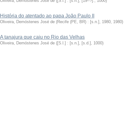
Oliveira, Demóstenes José de
(
[S.l.] : [s.n.], [19--?].
,
1000
)
História do atentado ao papa João Paulo II
Oliveira, Demóstenes José de
(
Recife (PE, BR) : [s.n.], 1980
,
1980
)
A tanajura que caiu no Rio das Velhas
Oliveira, Demóstenes José de
(
[S.l.] : [s.n.], [s.d.]
,
1000
)