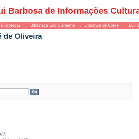
 de Oliveira
ui Barbosa de Informações Cultur
Bibliotecas
→
Biblioteca São Clemente
→
Literatura de Cordel
→
LC - 
 de Oliveira
has