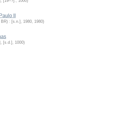
], [19--?].
,
1000
)
Paulo II
 BR) : [s.n.], 1980
,
1980
)
has
], [s.d.]
,
1000
)