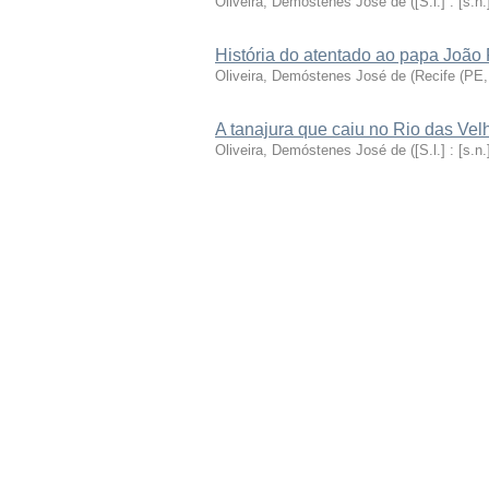
Oliveira, Demóstenes José de
(
[S.l.] : [s.n.
História do atentado ao papa João 
Oliveira, Demóstenes José de
(
Recife (PE,
A tanajura que caiu no Rio das Vel
Oliveira, Demóstenes José de
(
[S.l.] : [s.n.