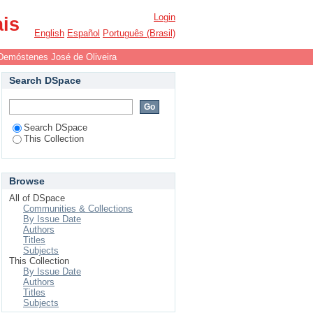
Login
ais
English
Español
Português (Brasil)
Demóstenes José de Oliveira
Search DSpace
Search DSpace
This Collection
Browse
All of DSpace
Communities & Collections
By Issue Date
Authors
Titles
Subjects
This Collection
By Issue Date
Authors
Titles
Subjects