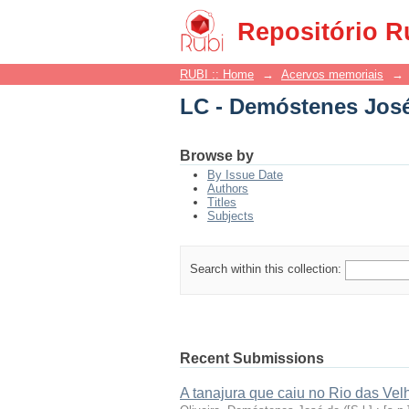
LC - Demóstenes José
Repositório R
RUBI :: Home
→
Acervos memoriais
→
LC - Demóstenes José
Browse by
By Issue Date
Authors
Titles
Subjects
Search within this collection:
Recent Submissions
A tanajura que caiu no Rio das Vel