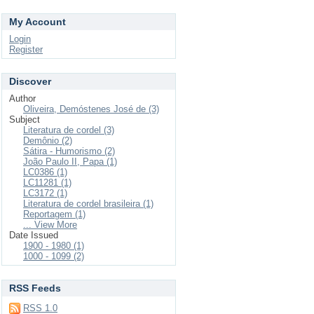
My Account
Login
Register
Discover
Author
Oliveira, Demóstenes José de (3)
Subject
Literatura de cordel (3)
Demônio (2)
Sátira - Humorismo (2)
João Paulo II, Papa (1)
LC0386 (1)
LC11281 (1)
LC3172 (1)
Literatura de cordel brasileira (1)
Reportagem (1)
... View More
Date Issued
1900 - 1980 (1)
1000 - 1099 (2)
RSS Feeds
RSS 1.0