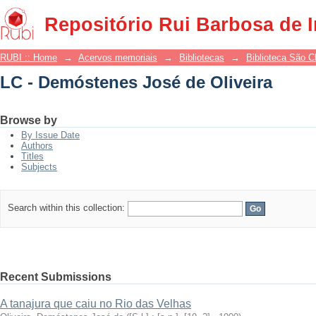
LC - Demóstenes José de Oliveira
Repositório Rui Barbosa de 
RUBI :: Home
→
Acervos memoriais
→
Bibliotecas
→
Biblioteca São 
LC - Demóstenes José de Oliveira
Browse by
By Issue Date
Authors
Titles
Subjects
Search within this collection:
Recent Submissions
A tanajura que caiu no Rio das Velhas