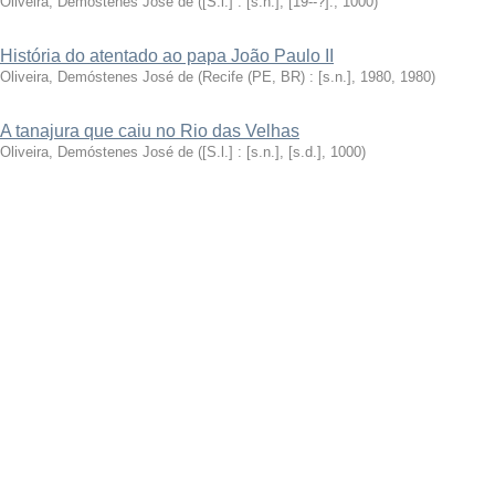
Oliveira, Demóstenes José de
(
[S.l.] : [s.n.], [19--?].
,
1000
)
História do atentado ao papa João Paulo II
Oliveira, Demóstenes José de
(
Recife (PE, BR) : [s.n.], 1980
,
1980
)
A tanajura que caiu no Rio das Velhas
Oliveira, Demóstenes José de
(
[S.l.] : [s.n.], [s.d.]
,
1000
)