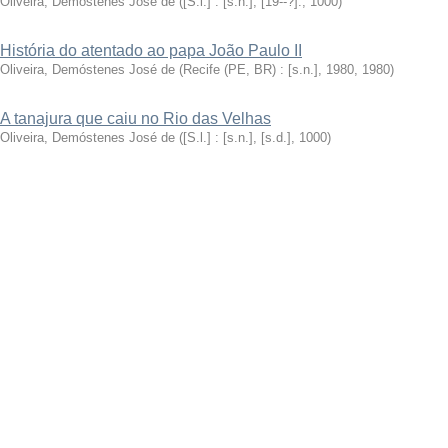
Oliveira, Demóstenes José de
(
[S.l.] : [s.n.], [19--?].
,
1000
)
História do atentado ao papa João Paulo II
Oliveira, Demóstenes José de
(
Recife (PE, BR) : [s.n.], 1980
,
1980
)
A tanajura que caiu no Rio das Velhas
Oliveira, Demóstenes José de
(
[S.l.] : [s.n.], [s.d.]
,
1000
)