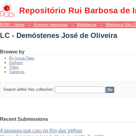
LC - Demóstenes José de Oliveira
Repositório Rui Barbosa de 
RUBI :: Home
→
Acervos memoriais
→
Bibliotecas
→
Biblioteca São 
LC - Demóstenes José de Oliveira
Browse by
By Issue Date
Authors
Titles
Subjects
Search within this collection:
Recent Submissions
A tanajura que caiu no Rio das Velhas