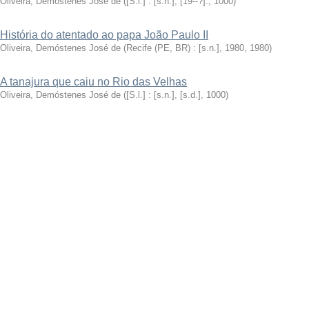
Oliveira, Demóstenes José de
(
[S.l.] : [s.n.], [19--?].
,
1000
)
História do atentado ao papa João Paulo II
Oliveira, Demóstenes José de
(
Recife (PE, BR) : [s.n.], 1980
,
1980
)
A tanajura que caiu no Rio das Velhas
Oliveira, Demóstenes José de
(
[S.l.] : [s.n.], [s.d.]
,
1000
)