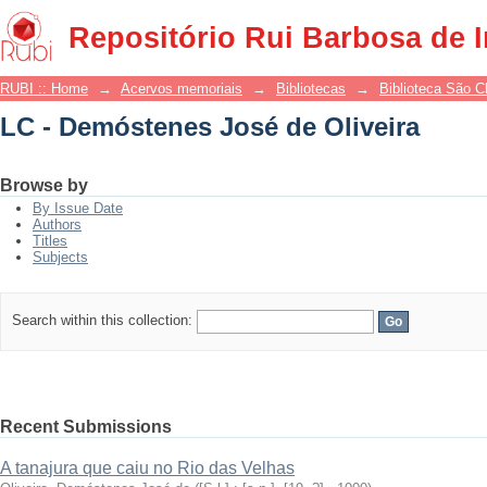
LC - Demóstenes José de Oliveira
Repositório Rui Barbosa de 
RUBI :: Home
→
Acervos memoriais
→
Bibliotecas
→
Biblioteca São 
LC - Demóstenes José de Oliveira
Browse by
By Issue Date
Authors
Titles
Subjects
Search within this collection:
Recent Submissions
A tanajura que caiu no Rio das Velhas