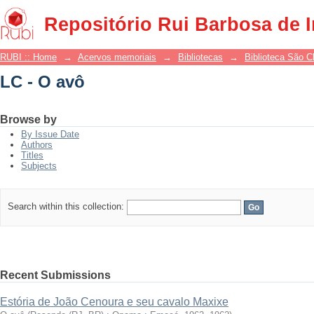
LC - O avô
Repositório Rui Barbosa de 
RUBI :: Home
→
Acervos memoriais
→
Bibliotecas
→
Biblioteca São 
LC - O avô
Browse by
By Issue Date
Authors
Titles
Subjects
Search within this collection:
Recent Submissions
Estória de João Cenoura e seu cavalo Maxixe