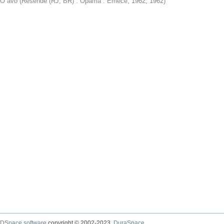
O avô
(
Resende (RJ, BR) : Opama : Emecé, 1962
,
1962
)
DSpace software
copyright © 2002-2023
DuraSpace