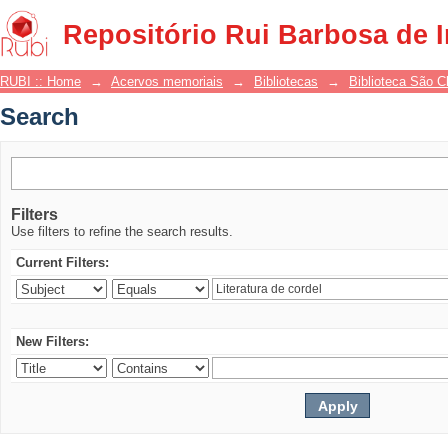
Search
Repositório Rui Barbosa de 
RUBI :: Home
→
Acervos memoriais
→
Bibliotecas
→
Biblioteca São 
Search
Filters
Use filters to refine the search results.
Current Filters:
New Filters: