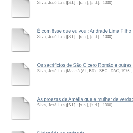
Silva, José Luis
(
[S.l.] : [s.n.], [s.d.].
,
1000
)
É com êsse que eu vou : Andrade Lima Filho 
Silva, José Luis
(
[S.l.] : [s.n.], [s.d.].
,
1000
)
Os sacrifícios de São Cícero Romão e outras
Silva, José Luis
(
Maceió (AL, BR) : SEC : DAC, 1975.
,
As proezas de Amélia que é mulher de verda
Silva, José Luis
(
[S.l.] : [s.n.], [s.d.].
,
1000
)