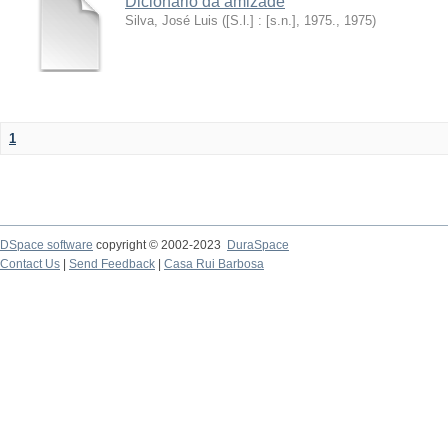
Dicionário da amizade
Silva, José Luis
(
[S.l.] : [s.n.], 1975.
,
1975
)
1
DSpace software
copyright © 2002-2023
DuraSpace
Contact Us
|
Send Feedback
|
Casa Rui Barbosa