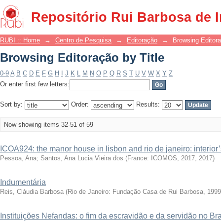
Browsing Editoração by Title
Repositório Rui Barbosa de 
RUBI :: Home
→
Centro de Pesquisa
→
Editoração
→
Browsing Editora
Browsing Editoração by Title
0-9
A
B
C
D
E
F
G
H
I
J
K
L
M
N
O
P
Q
R
S
T
U
V
W
X
Y
Z
Or enter first few letters:
Sort by:
Order:
Results:
Now showing items 32-51 of 59
ICOA924: the manor house in lisbon and rio de janeiro: interio
Pessoa, Ana
;
Santos, Ana Lucia Vieira dos
(
France: ICOMOS, 2017
,
2017
)
Indumentária
Reis, Cláudia Barbosa
(
Rio de Janeiro: Fundação Casa de Rui Barbosa, 1999
Instituições Nefandas: o fim da escravidão e da servidão no Br