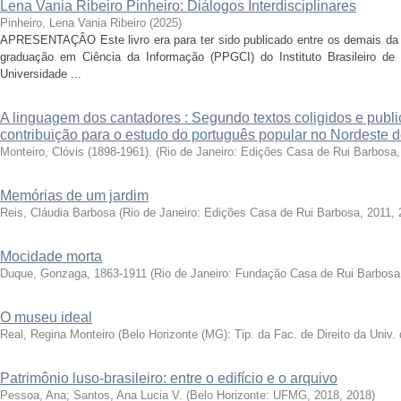
Lena Vania Ribeiro Pinheiro: Diálogos Interdisciplinares
Pinheiro, Lena Vania Ribeiro
(
2025
)
APRESENTAÇÂO Este livro era para ter sido publicado entre os demais da
graduação em Ciência da Informação (PPGCI) do Instituto Brasileiro de
Universidade ...
A linguagem dos cantadores : Segundo textos coligidos e publ
contribuição para o estudo do português popular no Nordeste d
Monteiro, Clóvis (1898-1961).
(
Rio de Janeiro: Edições Casa de Rui Barbosa
Memórias de um jardim
Reis, Cláudia Barbosa
(
Rio de Janeiro: Edições Casa de Rui Barbosa, 2011
,
Mocidade morta
Duque, Gonzaga, 1863-1911
(
Rio de Janeiro: Fundação Casa de Rui Barbosa
O museu ideal
Real, Regina Monteiro
(
Belo Horizonte (MG): Tip. da Fac. de Direito da Univ.
Patrimônio luso-brasileiro: entre o edifício e o arquivo
Pessoa, Ana
;
Santos, Ana Lucia V.
(
Belo Horizonte: UFMG, 2018
,
2018
)