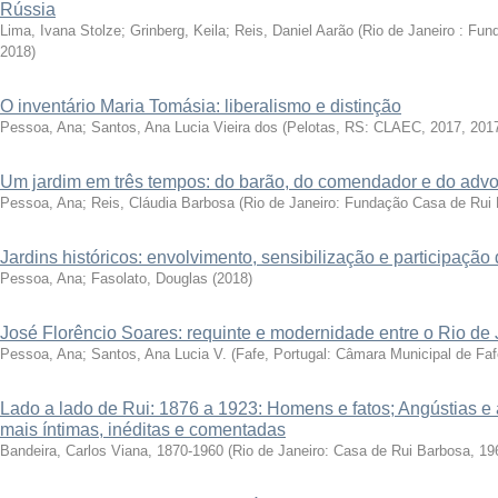
Rússia
Lima, Ivana Stolze; Grinberg, Keila; Reis, Daniel Aarão
(
Rio de Janeiro : Fu
2018
)
O inventário Maria Tomásia: liberalismo e distinção
Pessoa, Ana
;
Santos, Ana Lucia Vieira dos
(
Pelotas, RS: CLAEC, 2017
,
201
Um jardim em três tempos: do barão, do comendador e do adv
Pessoa, Ana
;
Reis, Cláudia Barbosa
(
Rio de Janeiro: Fundação Casa de Rui
Jardins históricos: envolvimento, sensibilização e participaçã
Pessoa, Ana; Fasolato, Douglas
(
2018
)
José Florêncio Soares: requinte e modernidade entre o Rio de 
Pessoa, Ana
;
Santos, Ana Lucia V.
(
Fafe, Portugal: Câmara Municipal de Faf
Lado a lado de Rui: 1876 a 1923: Homens e fatos; Angústias e 
mais íntimas, inéditas e comentadas
Bandeira, Carlos Viana, 1870-1960
(
Rio de Janeiro: Casa de Rui Barbosa, 19