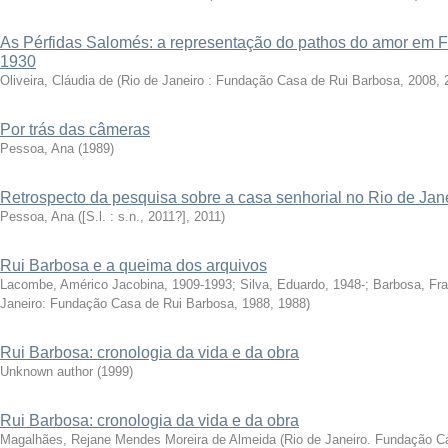
As Pérfidas Salomés: a representação do pathos do amor em Fo
1930
Oliveira, Cláudia de
(
Rio de Janeiro : Fundação Casa de Rui Barbosa, 2008
,
Por trás das câmeras
Pessoa, Ana
(
1989
)
Retrospecto da pesquisa sobre a casa senhorial no Rio de Jan
Pessoa, Ana
(
[S.l. : s.n., 2011?]
,
2011
)
Rui Barbosa e a queima dos arquivos
Lacombe, Américo Jacobina, 1909-1993
;
Silva, Eduardo, 1948-
;
Barbosa, Fra
Janeiro: Fundação Casa de Rui Barbosa, 1988
,
1988
)
Rui Barbosa: cronologia da vida e da obra
Unknown author
(
1999
)
Rui Barbosa: cronologia da vida e da obra
Magalhães, Rejane Mendes Moreira de Almeida
(
Rio de Janeiro. Fundação C