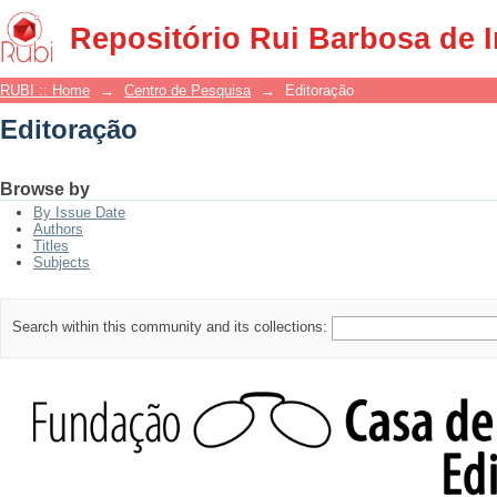
Editoração
Repositório Rui Barbosa de 
RUBI :: Home
→
Centro de Pesquisa
→
Editoração
Editoração
Browse by
By Issue Date
Authors
Titles
Subjects
Search within this community and its collections: