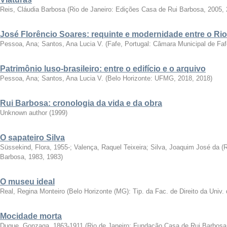
Reis, Cláudia Barbosa
(
Rio de Janeiro: Edições Casa de Rui Barbosa, 2005
,
José Florêncio Soares: requinte e modernidade entre o Rio
Pessoa, Ana
;
Santos, Ana Lucia V.
(
Fafe, Portugal: Câmara Municipal de Faf
Patrimônio luso-brasileiro: entre o edifício e o arquivo
Pessoa, Ana
;
Santos, Ana Lucia V.
(
Belo Horizonte: UFMG, 2018
,
2018
)
Rui Barbosa: cronologia da vida e da obra
Unknown author
(
1999
)
O sapateiro Silva
Süssekind, Flora, 1955-
;
Valença, Raquel Teixeira
;
Silva, Joaquim José da
(
R
Barbosa, 1983
,
1983
)
O museu ideal
Real, Regina Monteiro
(
Belo Horizonte (MG): Tip. da Fac. de Direito da Univ.
Mocidade morta
Duque, Gonzaga, 1863-1911
(
Rio de Janeiro: Fundação Casa de Rui Barbosa