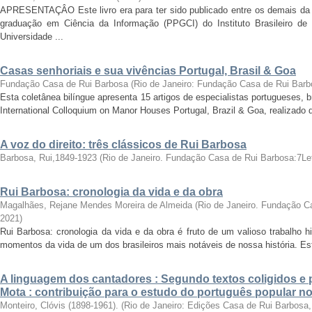
APRESENTAÇÂO Este livro era para ter sido publicado entre os demais da
graduação em Ciência da Informação (PPGCI) do Instituto Brasileiro de
Universidade ...
Casas senhoriais e sua vivências Portugal, Brasil & Goa
Fundação Casa de Rui Barbosa
(
Rio de Janeiro: Fundação Casa de Rui Barb
Esta coletânea bilíngue apresenta 15 artigos de especialistas portugueses, b
International Colloquium on Manor Houses Portugal, Brazil & Goa, realizado de
A voz do direito: três clássicos de Rui Barbosa
Barbosa, Rui,1849-1923
(
Rio de Janeiro. Fundação Casa de Rui Barbosa:7Le
Rui Barbosa: cronologia da vida e da obra
Magalhães, Rejane Mendes Moreira de Almeida
(
Rio de Janeiro. Fundação C
2021
)
Rui Barbosa: cronologia da vida e da obra é fruto de um valioso trabalho hi
momentos da vida de um dos brasileiros mais notáveis de nossa história. Est
A linguagem dos cantadores : Segundo textos coligidos e
Mota : contribuição para o estudo do português popular no
Monteiro, Clóvis (1898-1961).
(
Rio de Janeiro: Edições Casa de Rui Barbosa