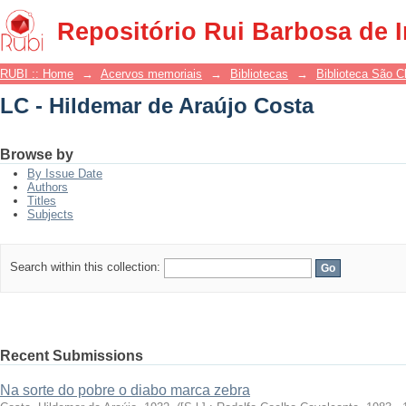
LC - Hildemar de Araújo Costa
Repositório Rui Barbosa de 
RUBI :: Home
→
Acervos memoriais
→
Bibliotecas
→
Biblioteca São 
LC - Hildemar de Araújo Costa
Browse by
By Issue Date
Authors
Titles
Subjects
Search within this collection:
Recent Submissions
Na sorte do pobre o diabo marca zebra