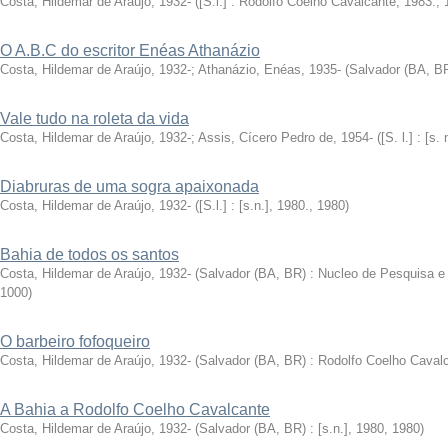
Costa, Hildemar de Araújo, 1932-
(
[S.l.] : Rodolfo Coelho Cavalcante, 1983.
,
O A.B.C do escritor Enéas Athanázio
Costa, Hildemar de Araújo, 1932-
;
Athanázio, Enéas, 1935-
(
Salvador (BA, BR)
Vale tudo na roleta da vida
Costa, Hildemar de Araújo, 1932-
;
Assis, Cícero Pedro de, 1954-
(
[S. l.] : [s.
Diabruras de uma sogra apaixonada
Costa, Hildemar de Araújo, 1932-
(
[S.l.] : [s.n.], 1980.
,
1980
)
Bahia de todos os santos
Costa, Hildemar de Araújo, 1932-
(
Salvador (BA, BR) : Nucleo de Pesquisa e Cu
1000
)
O barbeiro fofoqueiro
Costa, Hildemar de Araújo, 1932-
(
Salvador (BA, BR) : Rodolfo Coelho Cavalca
A Bahia a Rodolfo Coelho Cavalcante
Costa, Hildemar de Araújo, 1932-
(
Salvador (BA, BR) : [s.n.], 1980
,
1980
)