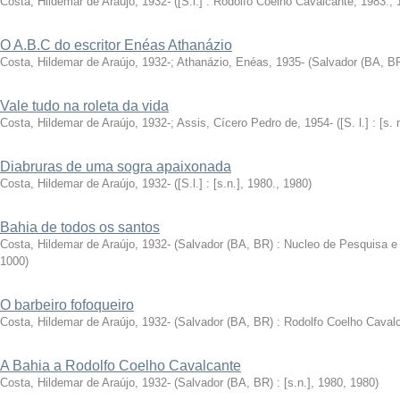
Costa, Hildemar de Araújo, 1932-
(
[S.l.] : Rodolfo Coelho Cavalcante, 1983.
,
O A.B.C do escritor Enéas Athanázio
Costa, Hildemar de Araújo, 1932-
;
Athanázio, Enéas, 1935-
(
Salvador (BA, BR)
Vale tudo na roleta da vida
Costa, Hildemar de Araújo, 1932-
;
Assis, Cícero Pedro de, 1954-
(
[S. l.] : [s.
Diabruras de uma sogra apaixonada
Costa, Hildemar de Araújo, 1932-
(
[S.l.] : [s.n.], 1980.
,
1980
)
Bahia de todos os santos
Costa, Hildemar de Araújo, 1932-
(
Salvador (BA, BR) : Nucleo de Pesquisa e Cu
1000
)
O barbeiro fofoqueiro
Costa, Hildemar de Araújo, 1932-
(
Salvador (BA, BR) : Rodolfo Coelho Cavalca
A Bahia a Rodolfo Coelho Cavalcante
Costa, Hildemar de Araújo, 1932-
(
Salvador (BA, BR) : [s.n.], 1980
,
1980
)