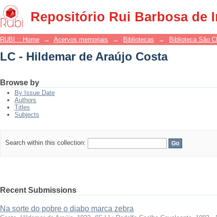
LC - Hildemar de Araújo Costa
Repositório Rui Barbosa de 
RUBI :: Home
→
Acervos memoriais
→
Bibliotecas
→
Biblioteca São 
LC - Hildemar de Araújo Costa
Browse by
By Issue Date
Authors
Titles
Subjects
Search within this collection:
Recent Submissions
Na sorte do pobre o diabo marca zebra