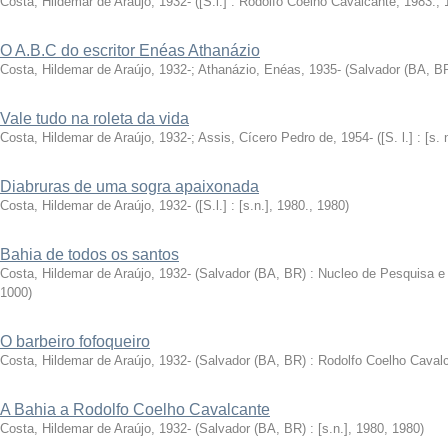
Costa, Hildemar de Araújo, 1932-
(
[S.l.] : Rodolfo Coelho Cavalcante, 1983.
,
O A.B.C do escritor Enéas Athanázio
Costa, Hildemar de Araújo, 1932-
;
Athanázio, Enéas, 1935-
(
Salvador (BA, BR)
Vale tudo na roleta da vida
Costa, Hildemar de Araújo, 1932-
;
Assis, Cícero Pedro de, 1954-
(
[S. l.] : [s.
Diabruras de uma sogra apaixonada
Costa, Hildemar de Araújo, 1932-
(
[S.l.] : [s.n.], 1980.
,
1980
)
Bahia de todos os santos
Costa, Hildemar de Araújo, 1932-
(
Salvador (BA, BR) : Nucleo de Pesquisa e Cu
1000
)
O barbeiro fofoqueiro
Costa, Hildemar de Araújo, 1932-
(
Salvador (BA, BR) : Rodolfo Coelho Cavalca
A Bahia a Rodolfo Coelho Cavalcante
Costa, Hildemar de Araújo, 1932-
(
Salvador (BA, BR) : [s.n.], 1980
,
1980
)