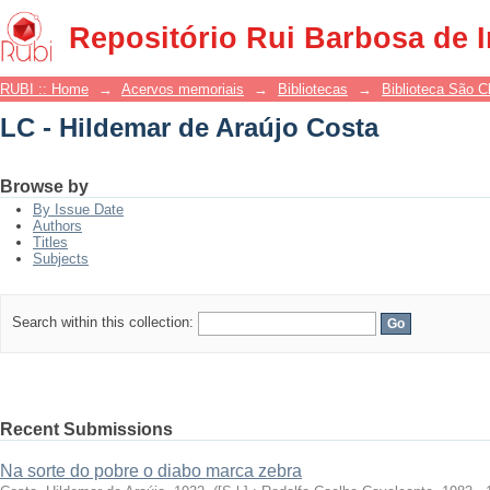
LC - Hildemar de Araújo Costa
Repositório Rui Barbosa de 
RUBI :: Home
→
Acervos memoriais
→
Bibliotecas
→
Biblioteca São 
LC - Hildemar de Araújo Costa
Browse by
By Issue Date
Authors
Titles
Subjects
Search within this collection:
Recent Submissions
Na sorte do pobre o diabo marca zebra