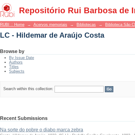
LC - Hildemar de Araújo Costa
Repositório Rui Barbosa de 
RUBI :: Home
→
Acervos memoriais
→
Bibliotecas
→
Biblioteca São 
LC - Hildemar de Araújo Costa
Browse by
By Issue Date
Authors
Titles
Subjects
Search within this collection:
Recent Submissions
Na sorte do pobre o diabo marca zebra