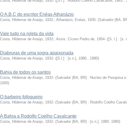
Costa, Hildemar de Araújo, 1932-
(
[S.l.] : Rodolfo Coelho Cavalcante, 1983.
,
O A.B.C do escritor Enéas Athanázio
Costa, Hildemar de Araújo, 1932-
;
Athanázio, Enéas, 1935-
(
Salvador (BA, BR)
Vale tudo na roleta da vida
Costa, Hildemar de Araújo, 1932-
;
Assis, Cícero Pedro de, 1954-
(
[S. l.] : [s.
Diabruras de uma sogra apaixonada
Costa, Hildemar de Araújo, 1932-
(
[S.l.] : [s.n.], 1980.
,
1980
)
Bahia de todos os santos
Costa, Hildemar de Araújo, 1932-
(
Salvador (BA, BR) : Nucleo de Pesquisa e Cu
1000
)
O barbeiro fofoqueiro
Costa, Hildemar de Araújo, 1932-
(
Salvador (BA, BR) : Rodolfo Coelho Cavalca
A Bahia a Rodolfo Coelho Cavalcante
Costa, Hildemar de Araújo, 1932-
(
Salvador (BA, BR) : [s.n.], 1980
,
1980
)