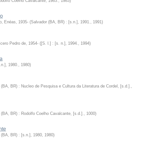
 Rodolfo Coelho Cavalcante, 1983.
,
1983
)
io
o, Enéas, 1935-
(
Salvador (BA, BR) : [s.n.], 1991.
,
1991
)
ícero Pedro de, 1954-
(
[S. l.] : [s. n.], 1994.
,
1994
)
da
s.n.], 1980.
,
1980
)
(BA, BR) : Nucleo de Pesquisa e Cultura da Literatura de Cordel, [s.d.].
,
 (BA, BR) : Rodolfo Coelho Cavalcante, [s.d.].
,
1000
)
nte
 (BA, BR) : [s.n.], 1980
,
1980
)