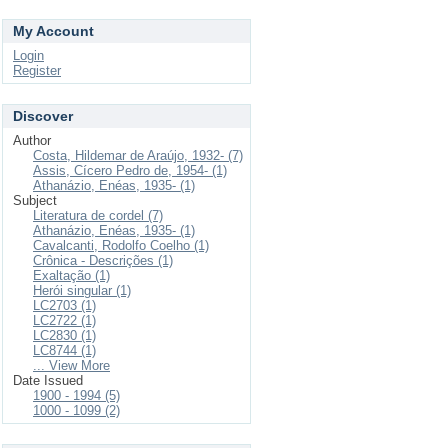
My Account
Login
Register
Discover
Author
Costa, Hildemar de Araújo, 1932- (7)
Assis, Cícero Pedro de, 1954- (1)
Athanázio, Enéas, 1935- (1)
Subject
Literatura de cordel (7)
Athanázio, Enéas, 1935- (1)
Cavalcanti, Rodolfo Coelho (1)
Crônica - Descrições (1)
Exaltação (1)
Herói singular (1)
LC2703 (1)
LC2722 (1)
LC2830 (1)
LC8744 (1)
... View More
Date Issued
1900 - 1994 (5)
1000 - 1099 (2)