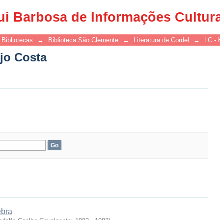
jo Costa
ui Barbosa de Informações Cultur
Bibliotecas
→
Biblioteca São Clemente
→
Literatura de Cordel
→
LC - 
jo Costa
ebra