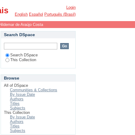
Login
ais
English
Español
Português (Brasil)
Hildemar de Araújo Costa
Search DSpace
Search DSpace
This Collection
Browse
All of DSpace
Communities & Collections
By Issue Date
Authors
Titles
Subjects
This Collection
By Issue Date
Authors
Titles
Subjects