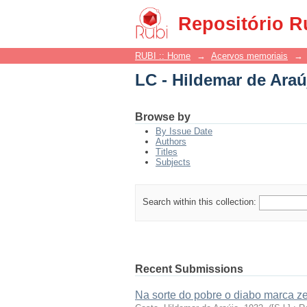
LC - Hildemar de Araú
Repositório R
RUBI :: Home
→
Acervos memoriais
→
LC - Hildemar de Araú
Browse by
By Issue Date
Authors
Titles
Subjects
Search within this collection:
Recent Submissions
Na sorte do pobre o diabo marca z