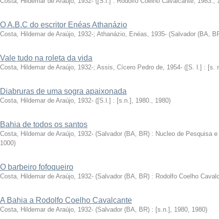
Costa, Hildemar de Araújo, 1932-
(
[S.l.] : Rodolfo Coelho Cavalcante, 1983.
,
O A.B.C do escritor Enéas Athanázio
Costa, Hildemar de Araújo, 1932-
;
Athanázio, Enéas, 1935-
(
Salvador (BA, BR)
Vale tudo na roleta da vida
Costa, Hildemar de Araújo, 1932-
;
Assis, Cícero Pedro de, 1954-
(
[S. l.] : [s.
Diabruras de uma sogra apaixonada
Costa, Hildemar de Araújo, 1932-
(
[S.l.] : [s.n.], 1980.
,
1980
)
Bahia de todos os santos
Costa, Hildemar de Araújo, 1932-
(
Salvador (BA, BR) : Nucleo de Pesquisa e Cu
1000
)
O barbeiro fofoqueiro
Costa, Hildemar de Araújo, 1932-
(
Salvador (BA, BR) : Rodolfo Coelho Cavalca
A Bahia a Rodolfo Coelho Cavalcante
Costa, Hildemar de Araújo, 1932-
(
Salvador (BA, BR) : [s.n.], 1980
,
1980
)