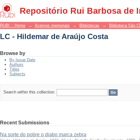
LC - Hildemar de Araújo Costa
Repositório Rui Barbosa de 
RUBI :: Home
→
Acervos memoriais
→
Bibliotecas
→
Biblioteca São 
LC - Hildemar de Araújo Costa
Browse by
By Issue Date
Authors
Titles
Subjects
Search within this collection:
Recent Submissions
Na sorte do pobre o diabo marca zebra