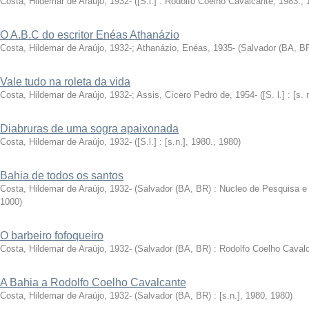
Costa, Hildemar de Araújo, 1932-
(
[S.l.] : Rodolfo Coelho Cavalcante, 1983.
,
O A.B.C do escritor Enéas Athanázio
Costa, Hildemar de Araújo, 1932-
;
Athanázio, Enéas, 1935-
(
Salvador (BA, BR)
Vale tudo na roleta da vida
Costa, Hildemar de Araújo, 1932-
;
Assis, Cícero Pedro de, 1954-
(
[S. l.] : [s.
Diabruras de uma sogra apaixonada
Costa, Hildemar de Araújo, 1932-
(
[S.l.] : [s.n.], 1980.
,
1980
)
Bahia de todos os santos
Costa, Hildemar de Araújo, 1932-
(
Salvador (BA, BR) : Nucleo de Pesquisa e Cu
1000
)
O barbeiro fofoqueiro
Costa, Hildemar de Araújo, 1932-
(
Salvador (BA, BR) : Rodolfo Coelho Cavalca
A Bahia a Rodolfo Coelho Cavalcante
Costa, Hildemar de Araújo, 1932-
(
Salvador (BA, BR) : [s.n.], 1980
,
1980
)