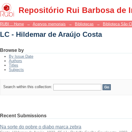
LC - Hildemar de Araújo Costa
Repositório Rui Barbosa de 
RUBI :: Home
→
Acervos memoriais
→
Bibliotecas
→
Biblioteca São 
LC - Hildemar de Araújo Costa
Browse by
By Issue Date
Authors
Titles
Subjects
Search within this collection:
Recent Submissions
Na sorte do pobre o diabo marca zebra