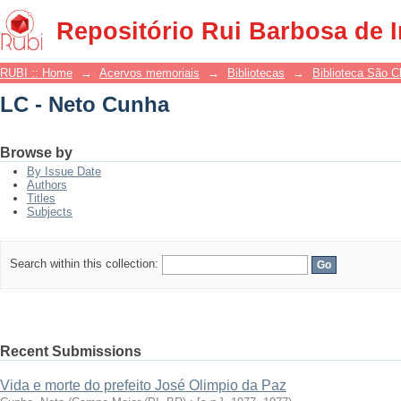
LC - Neto Cunha
Repositório Rui Barbosa de 
RUBI :: Home
→
Acervos memoriais
→
Bibliotecas
→
Biblioteca São 
LC - Neto Cunha
Browse by
By Issue Date
Authors
Titles
Subjects
Search within this collection:
Recent Submissions
Vida e morte do prefeito José Olimpio da Paz