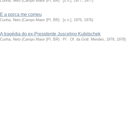
Cunha, Neto
(
Campo Maior (PI, BR) : [s.n.], 1977
,
1977
)
E a porca me comeu
Cunha, Neto
(
Campo Maior (PI, BR) : [s.n.], 1976
,
1976
)
A tragédia do ex-Presidente Juscelino Kubitschek
Cunha, Neto
(
Campo Maior (PI, BR) : PI : Of. da Gráf. Mendes, 1978
,
1978
)