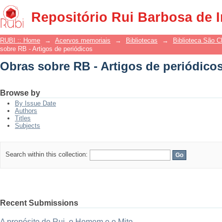
Obras sobre RB - Artigos de periódico
Repositório Rui Barbosa de 
RUBI :: Home
→
Acervos memoriais
→
Bibliotecas
→
Biblioteca São 
sobre RB - Artigos de periódicos
Obras sobre RB - Artigos de periódico
Browse by
By Issue Date
Authors
Titles
Subjects
Search within this collection:
Recent Submissions
A propósito de Rui, o Homem e o Mito