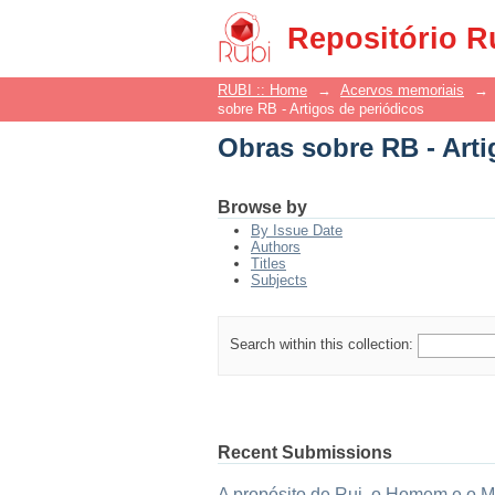
Obras sobre RB - Arti
Repositório R
RUBI :: Home
→
Acervos memoriais
→
sobre RB - Artigos de periódicos
Obras sobre RB - Arti
Browse by
By Issue Date
Authors
Titles
Subjects
Search within this collection:
Recent Submissions
A propósito de Rui, o Homem e o M