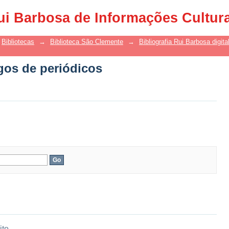
gos de periódicos
ui Barbosa de Informações Cultur
Bibliotecas
→
Biblioteca São Clemente
→
Bibliografia Rui Barbosa digita
gos de periódicos
ito