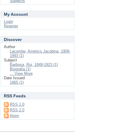
Subjects
My Account
Login
Register
Discover
Author
Lacombe, Américo Jacobina, 1909-
1993 (1)
Subject
Barbosa, Rui, 1849-1923 (1)
Biografia (1)
... View More
Date Issued
1965 (1)
RSS Feeds
RSS 1.0
RSS 2.0
Atom