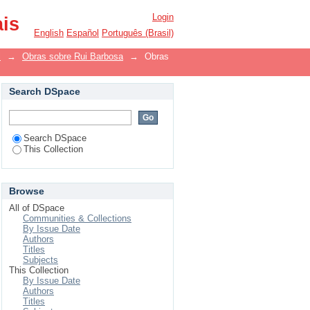
Login
ais
English
Español
Português (Brasil)
l
→
Obras sobre Rui Barbosa
→
Obras
Search DSpace
Search DSpace
This Collection
Browse
All of DSpace
Communities & Collections
By Issue Date
Authors
Titles
Subjects
This Collection
By Issue Date
Authors
Titles