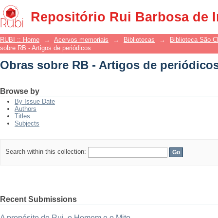
Obras sobre RB - Artigos de periódico
Repositório Rui Barbosa de 
RUBI :: Home
→
Acervos memoriais
→
Bibliotecas
→
Biblioteca São 
sobre RB - Artigos de periódicos
Obras sobre RB - Artigos de periódico
Browse by
By Issue Date
Authors
Titles
Subjects
Search within this collection:
Recent Submissions
A propósito de Rui, o Homem e o Mito