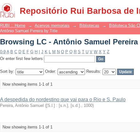
Browsing LC - Antônio Samuel Pereira 
Repositório Rui Barbosa de 
RUBI :: Home
→
Acervos memoriais
→
Bibliotecas
→
Biblioteca São 
Antônio Samuel Pereira by Title
Browsing LC - Antônio Samuel Pereira 
0-9
A
B
C
D
E
F
G
H
I
J
K
L
M
N
O
P
Q
R
S
T
U
V
W
X
Y
Z
Or enter first few letters:
Sort by:
Order:
Results:
Now showing items 1-1 of 1
A despedida do nordestino que vai para o Rio e S. Paulo
Pereira, Antônio Samuel
(
[S.l.] : [s.n.], [s.d.].
,
1000
)
Now showing items 1-1 of 1