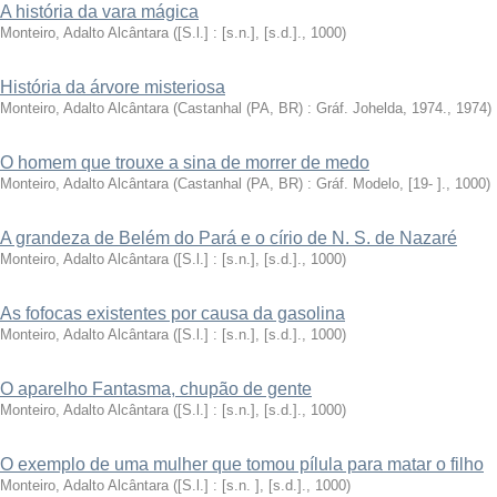
A história da vara mágica
Monteiro, Adalto Alcântara
(
[S.l.] : [s.n.], [s.d.].
,
1000
)
História da árvore misteriosa
Monteiro, Adalto Alcântara
(
Castanhal (PA, BR) : Gráf. Johelda, 1974.
,
1974
)
O homem que trouxe a sina de morrer de medo
Monteiro, Adalto Alcântara
(
Castanhal (PA, BR) : Gráf. Modelo, [19- ].
,
1000
)
A grandeza de Belém do Pará e o círio de N. S. de Nazaré
Monteiro, Adalto Alcântara
(
[S.l.] : [s.n.], [s.d.].
,
1000
)
As fofocas existentes por causa da gasolina
Monteiro, Adalto Alcântara
(
[S.l.] : [s.n.], [s.d.].
,
1000
)
O aparelho Fantasma, chupão de gente
Monteiro, Adalto Alcântara
(
[S.l.] : [s.n.], [s.d.].
,
1000
)
O exemplo de uma mulher que tomou pílula para matar o filho
Monteiro, Adalto Alcântara
(
[S.l.] : [s.n. ], [s.d.].
,
1000
)