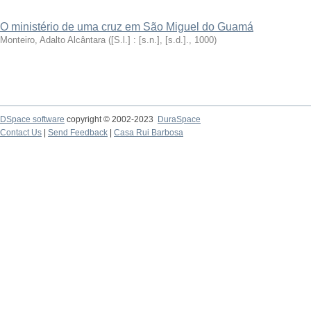
O ministério de uma cruz em São Miguel do Guamá
Monteiro, Adalto Alcântara
(
[S.l.] : [s.n.], [s.d.].
,
1000
)
DSpace software
copyright © 2002-2023
DuraSpace
Contact Us
|
Send Feedback
|
Casa Rui Barbosa