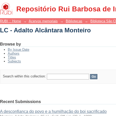
LC - Adalto Alcântara Monteiro
Repositório Rui Barbosa de 
RUBI :: Home
→
Acervos memoriais
→
Bibliotecas
→
Biblioteca São 
LC - Adalto Alcântara Monteiro
Browse by
By Issue Date
Authors
Titles
Subjects
Search within this collection:
Recent Submissions
A desconfiança do povo e a humilhação do boi sacrificado