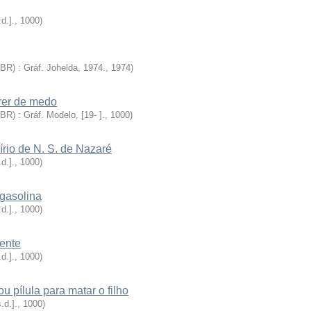
.d.].
,
1000
)
BR) : Gráf. Johelda, 1974.
,
1974
)
rer de medo
BR) : Gráf. Modelo, [19- ].
,
1000
)
rio de N. S. de Nazaré
.d.].
,
1000
)
 gasolina
.d.].
,
1000
)
ente
.d.].
,
1000
)
 pílula para matar o filho
s.d.].
,
1000
)