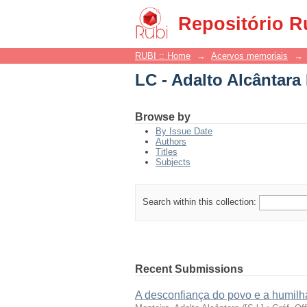
LC - Adalto Alcântara
Repositório R
RUBI :: Home
→
Acervos memoriais
→
LC - Adalto Alcântara
Browse by
By Issue Date
Authors
Titles
Subjects
Search within this collection:
Recent Submissions
A desconfiança do povo e a humilha