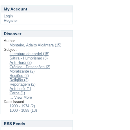
My Account
Login
Register
Discover
Author
Monteiro, Adalto Alcântara (15)
Subject
Literatura de cordel (15)
Sátira - Humorismo (3)
Anti-Herói (2)
Crônica - Descrições (2)
Moralizante (2)
Regiões (2)
Religião (2)
Reportagem (2)
Anti-herói (1)
Carne (1)
... View More
Date Issued
1900 - 1974 (2)
1000 - 1099 (13)
RSS Feeds