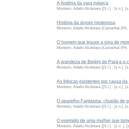
A história da vara mágica
Monteiro, Adalto Alcântara
(
[S.l.] : [s.n.], [s
História da árvore misteriosa
Monteiro, Adalto Alcântara
(
Castanhal (PA, 
O homem que trouxe a sina de mor
Monteiro, Adalto Alcântara
(
Castanhal (PA, 
A grandeza de Belém do Pará e o cí
Monteiro, Adalto Alcântara
(
[S.l.] : [s.n.], [s
As fofocas existentes por causa da
Monteiro, Adalto Alcântara
(
[S.l.] : [s.n.], [s
O aparelho Fantasma, chupão de g
Monteiro, Adalto Alcântara
(
[S.l.] : [s.n.], [s
O exemplo de uma mulher que tomou
Monteiro, Adalto Alcântara
(
[S.l.] : [s.n. ], [