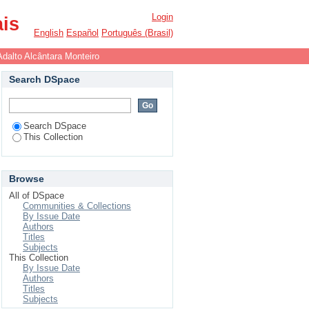
Login
ais
English
Español
Português (Brasil)
Adalto Alcântara Monteiro
Search DSpace
Search DSpace
This Collection
Browse
All of DSpace
Communities & Collections
By Issue Date
Authors
Titles
Subjects
This Collection
By Issue Date
Authors
Titles
Subjects