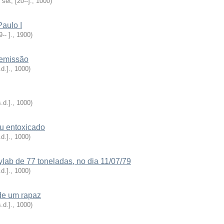
 set, [20--].
,
1000
)
aulo I
9-- ].
,
1900
)
remissão
.d.].
,
1000
)
s.d.].
,
1000
)
u entoxicado
.d.].
,
1000
)
ylab de 77 toneladas, no dia 11/07/79
.d.].
,
1000
)
 de um rapaz
s.d.].
,
1000
)