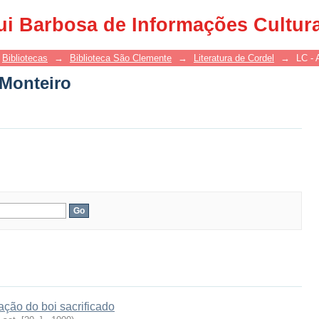
 Monteiro
ui Barbosa de Informações Cultur
Bibliotecas
→
Biblioteca São Clemente
→
Literatura de Cordel
→
LC - 
 Monteiro
ção do boi sacrificado