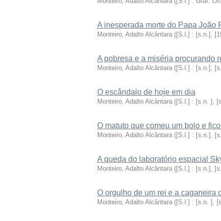
Monteiro, Adalto Alcântara
(
[S.l.] : Gráf. Off
A inesperada morte do Papa João P
Monteiro, Adalto Alcântara
(
[S.l.] : [s.n.], [1
A pobresa e a miséria procurando 
Monteiro, Adalto Alcântara
(
[S.l.] : [s.n.], [s
O escândalo de hoje em dia
Monteiro, Adalto Alcântara
(
[S.l.] : [s.n. ], [
O matuto que comeu um bolo e fico
Monteiro, Adalto Alcântara
(
[S.l.] : [s.n.], [s
A queda do laboratório espacial Sk
Monteiro, Adalto Alcântara
(
[S.l.] : [s.n.], [s
O orgulho de um rei e a caganeira
Monteiro, Adalto Alcântara
(
[S.l.] : [s.n. ], [