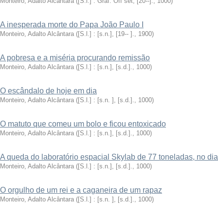
Monteiro, Adalto Alcântara
(
[S.l.] : Gráf. Off set, [20--].
,
1000
)
A inesperada morte do Papa João Paulo I
Monteiro, Adalto Alcântara
(
[S.l.] : [s.n.], [19-- ].
,
1900
)
A pobresa e a miséria procurando remissão
Monteiro, Adalto Alcântara
(
[S.l.] : [s.n.], [s.d.].
,
1000
)
O escândalo de hoje em dia
Monteiro, Adalto Alcântara
(
[S.l.] : [s.n. ], [s.d.].
,
1000
)
O matuto que comeu um bolo e ficou entoxicado
Monteiro, Adalto Alcântara
(
[S.l.] : [s.n.], [s.d.].
,
1000
)
A queda do laboratório espacial Skylab de 77 toneladas, no dia
Monteiro, Adalto Alcântara
(
[S.l.] : [s.n.], [s.d.].
,
1000
)
O orgulho de um rei e a caganeira de um rapaz
Monteiro, Adalto Alcântara
(
[S.l.] : [s.n. ], [s.d.].
,
1000
)