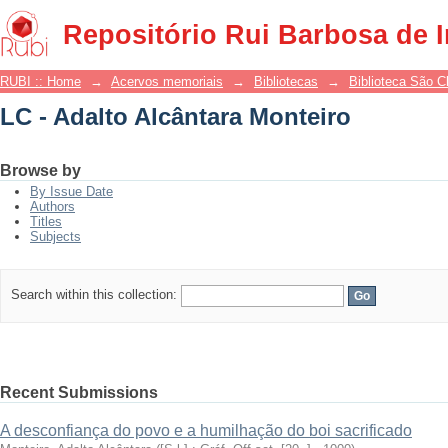
LC - Adalto Alcântara Monteiro
Repositório Rui Barbosa de 
RUBI :: Home
→
Acervos memoriais
→
Bibliotecas
→
Biblioteca São 
LC - Adalto Alcântara Monteiro
Browse by
By Issue Date
Authors
Titles
Subjects
Search within this collection:
Recent Submissions
A desconfiança do povo e a humilhação do boi sacrificado