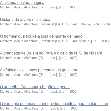
A história da vara mágica
Monteiro, Adalto Alcântara
(
[S.l.] : [s.n.], [s.d.].
,
1000
)
História da árvore misteriosa
Monteiro, Adalto Alcântara
(
Castanhal (PA, BR) : Gráf. Johelda, 1974.
,
1974
)
O homem que trouxe a sina de morrer de medo
Monteiro, Adalto Alcântara
(
Castanhal (PA, BR) : Gráf. Modelo, [19- ].
,
1000
)
A grandeza de Belém do Pará e o círio de N. S. de Nazaré
Monteiro, Adalto Alcântara
(
[S.l.] : [s.n.], [s.d.].
,
1000
)
As fofocas existentes por causa da gasolina
Monteiro, Adalto Alcântara
(
[S.l.] : [s.n.], [s.d.].
,
1000
)
O aparelho Fantasma, chupão de gente
Monteiro, Adalto Alcântara
(
[S.l.] : [s.n.], [s.d.].
,
1000
)
O exemplo de uma mulher que tomou pílula para matar o filho
Monteiro, Adalto Alcântara
(
[S.l.] : [s.n. ], [s.d.].
,
1000
)