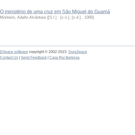
O ministério de uma cruz em São Miguel do Guamá
Monteiro, Adalto Alcântara
(
[S.l.] : [s.n.], [s.d.].
,
1000
)
DSpace software
copyright © 2002-2023
DuraSpace
Contact Us
|
Send Feedback
|
Casa Rui Barbosa