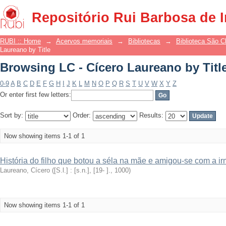
Browsing LC - Cícero Laureano by Titl
Repositório Rui Barbosa de 
RUBI :: Home
→
Acervos memoriais
→
Bibliotecas
→
Biblioteca São 
Laureano by Title
Browsing LC - Cícero Laureano by Titl
0-9
A
B
C
D
E
F
G
H
I
J
K
L
M
N
O
P
Q
R
S
T
U
V
W
X
Y
Z
Or enter first few letters:
Sort by:
Order:
Results:
Now showing items 1-1 of 1
História do filho que botou a séla na mãe e amigou-se com a i
Laureano, Cícero
(
[S.l.] : [s.n.], [19- ].
,
1000
)
Now showing items 1-1 of 1