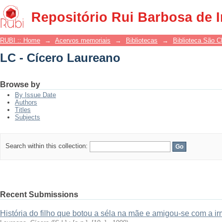
LC - Cícero Laureano
Repositório Rui Barbosa de 
RUBI :: Home
→
Acervos memoriais
→
Bibliotecas
→
Biblioteca São 
LC - Cícero Laureano
Browse by
By Issue Date
Authors
Titles
Subjects
Search within this collection:
Recent Submissions
História do filho que botou a séla na mãe e amigou-se com a i