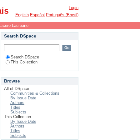
Login
ais
English
Español
Português (Brasil)
Cícero Laureano
Search DSpace
Search DSpace
This Collection
Browse
All of DSpace
Communities & Collections
By Issue Date
Authors
Titles
Subjects
This Collection
By Issue Date
Authors
Titles
Subjects