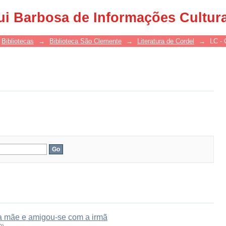
ui Barbosa de Informações Cultur
Bibliotecas
→
Biblioteca São Clemente
→
Literatura de Cordel
→
LC - 
 na mãe e amigou-se com a irmã