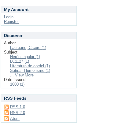
My Account
Login
Register
Discover
Author
Laureano, Cícero (1)
Subject
Herói singular (1)
LC1127 (1)
Literatura de cordel (1)
Sátira - Humorismo (1)
... View More
Date Issued
1000 (1)
RSS Feeds
RSS 1.0
RSS 2.0
Atom