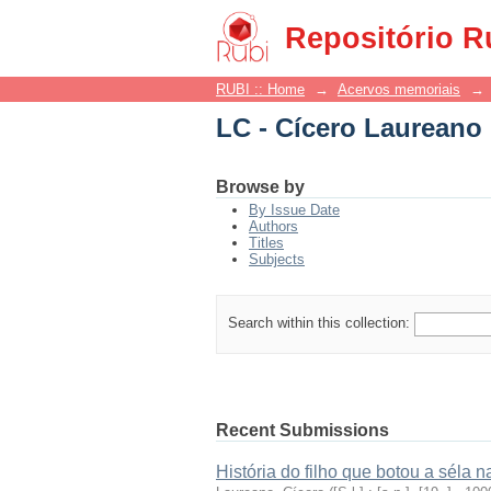
LC - Cícero Laureano
Repositório R
RUBI :: Home
→
Acervos memoriais
→
LC - Cícero Laureano
Browse by
By Issue Date
Authors
Titles
Subjects
Search within this collection:
Recent Submissions
História do filho que botou a séla