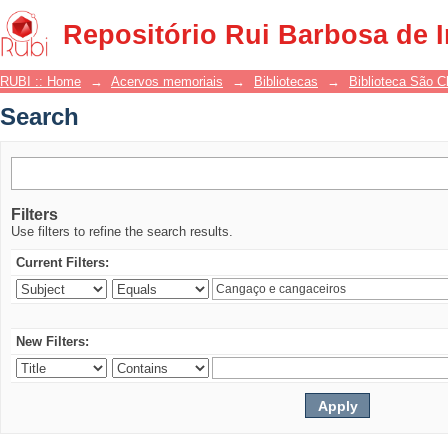
Search
Repositório Rui Barbosa de 
RUBI :: Home
→
Acervos memoriais
→
Bibliotecas
→
Biblioteca São 
Search
Filters
Use filters to refine the search results.
Current Filters:
New Filters: