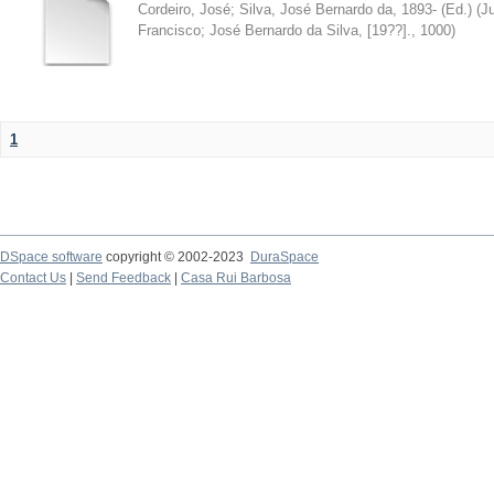
Cordeiro, José
;
Silva, José Bernardo da, 1893- (Ed.)
(
Ju
Francisco; José Bernardo da Silva, [19??].
,
1000
)
1
DSpace software
copyright © 2002-2023
DuraSpace
Contact Us
|
Send Feedback
|
Casa Rui Barbosa