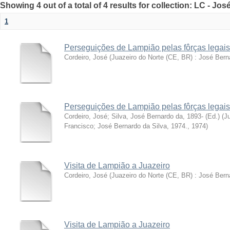
Showing 4 out of a total of 4 results for collection: LC - Jo
1
Perseguições de Lampião pelas fôrças legais
Cordeiro, José
(
Juazeiro do Norte (CE, BR) : José Bern
Perseguições de Lampião pelas fôrças legais
Cordeiro, José
;
Silva, José Bernardo da, 1893- (Ed.)
(
Ju
Francisco; José Bernardo da Silva, 1974.
,
1974
)
Visita de Lampião a Juazeiro
Cordeiro, José
(
Juazeiro do Norte (CE, BR) : José Berna
Visita de Lampião a Juazeiro